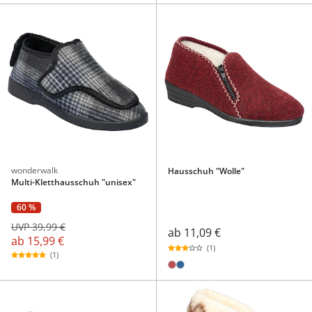
wonderwalk
Hausschuh "Wolle"
Multi-Kletthausschuh "unisex"
60 %
UVP 39,99 €
ab
11,09 €
ab
15,99 €
(1)
(1)