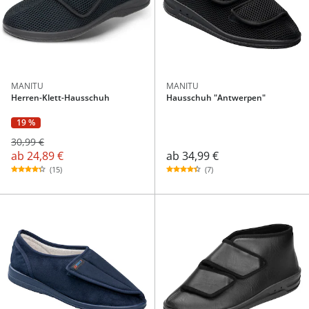
MANITU
MANITU
Herren-Klett-Hausschuh
Hausschuh "Antwerpen"
19 %
30,99 €
ab
24,89 €
ab
34,99 €
(15)
(7)