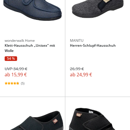
wonderwalk Home
MANITU
Klett-Hausschuh „Unisex“ mit
Herren-Schlupf-Hausschuh
Wolle
54 %
UVP 34,99 €
26,99 €
ab
15,99 €
ab
24,99 €
(5)