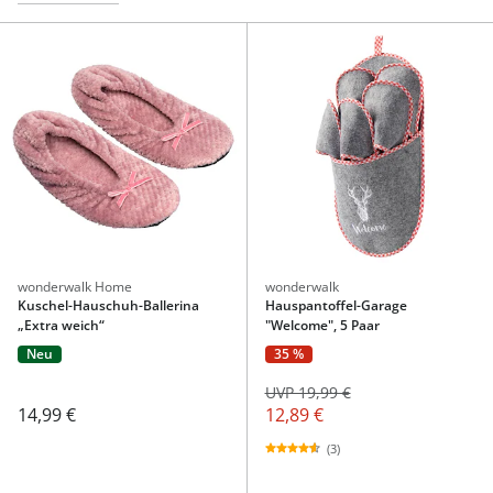
wonderwalk Home
wonderwalk
Kuschel-Hauschuh-Ballerina
Hauspantoffel-Garage
„Extra weich“
"Welcome", 5 Paar
Neu
35 %
UVP 19,99 €
14,99 €
12,89 €
(3)