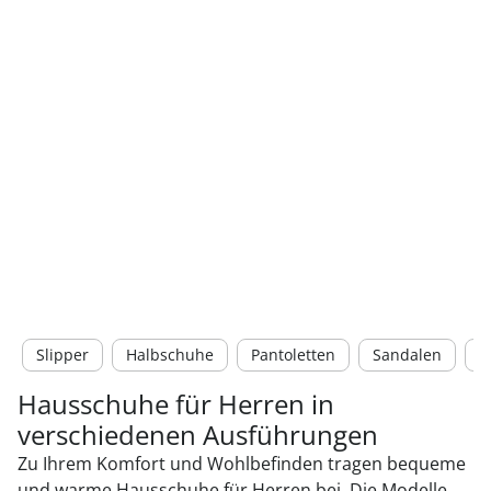
Slipper
Halbschuhe
Pantoletten
Sandalen
S
Hausschuhe für Herren in
verschiedenen Ausführungen
Zu Ihrem Komfort und Wohlbefinden tragen bequeme
und warme Hausschuhe für Herren bei. Die Modelle