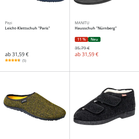
Pitzi
MANITU
Leicht-Klettschuh "Paris"
Hausschuh "Nürnberg"
11 %
Neu
35,79 €
ab
31,59 €
ab
31,59 €
(5)