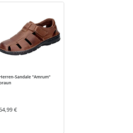
Herren-Sandale "Amrum"
braun
64,99 €