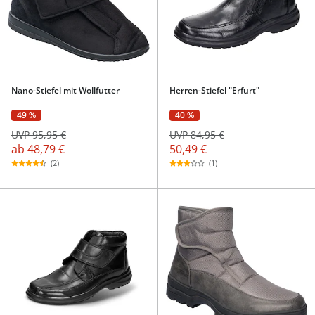
Nano-Stiefel mit Wollfutter
Herren-Stiefel "Erfurt"
49 %
40 %
UVP 95,95 €
UVP 84,95 €
ab
48,79 €
50,49 €
(2)
(1)