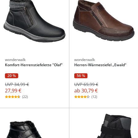
wonderwalk
wonderwalk
Komfort-Herrenstiefelette "Olaf"
Herren-Wärmestiefel „Ewald“
20 %
56 %
UVP 34,99 €
UVP 69,99 €
27,99 €
ab
30,79 €
(22)
(12)