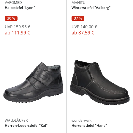
VAROMED
MANITU
Halbstiefel "Lyon"
Winterstiefel "Aalborg"
30 %
37 %
UVP 159,95 €
UVP 140,00 €
ab
111,99 €
ab
87,59 €
WALDLÄUFER
wonderwalk
Herren-Lederstiefel "Kai”
Herrenstiefel "Hans"