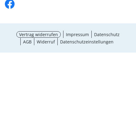
Vertrag widerrufen
Impressum
Datenschutz
AGB
Widerruf
Datenschutzeinstellungen
¹ Aktionsbedingungen
schließen
Ergebnisse anzeigen (16)