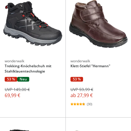
wonderwalk
wonderwalk
Trekking-Knöchelschuh mit
Klett-Stiefel "Hermann"
Stahlklauentechnologie
53 %
Neu
53 %
UVP 149,00 €
UVP 59,99 €
69,99 €
ab
27,99 €
(30)