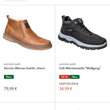
wonderwalk
wonderwalk
Herren-Wärme-Stiefel „Horst
Soft-Wärmestiefel "Wolfgang"
Neu
50 %
Neu
UVP 69,99 €
79,99 €
34,99 €