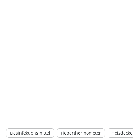
Desinfektionsmittel
Fieberthermometer
Heizdecken &