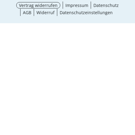
Vertrag widerrufen
Impressum
Datenschutz
AGB
Widerruf
Datenschutzeinstellungen
¹ Aktionsbedingungen
schließen
Ergebnisse anzeigen (6)