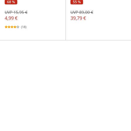
68 %
55 %
UVP 15,95 €
UVP 89,00 €
4,99 €
39,79 €
(18)