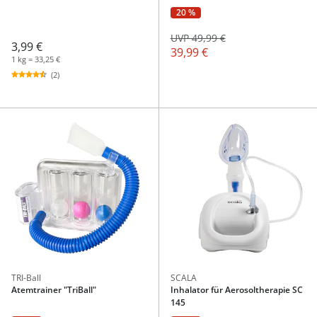
20 %
UVP 49,99 €
3,99 €
39,99 €
1 kg = 33,25 €
(2)
TRI-Ball
SCALA
Atemtrainer "TriBall"
Inhalator für Aerosoltherapie SC
145