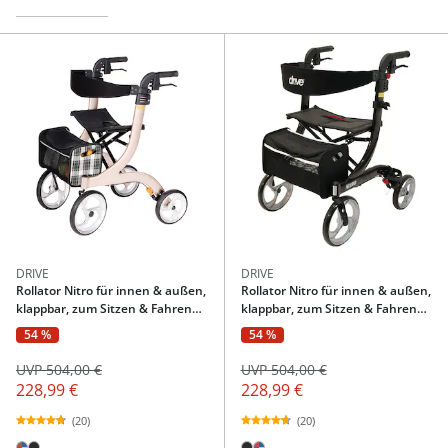
DRIVE
DRIVE
Rollator Nitro für innen & außen,
Rollator Nitro für innen & außen,
klappbar, zum Sitzen & Fahren
klappbar, zum Sitzen & Fahren
champagner
schwarz
54 %
54 %
UVP 504,00 €
UVP 504,00 €
228,99 €
228,99 €
(20)
(20)