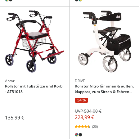
Antar
DRIVE
Rollator mit Fußstütze und Korb
Rollator Nitro für innen & außen,
- AT51018
klappbar, zum Sitzen & Fahren
weiß
54 %
UVP 504,00 €
228,99 €
135,99 €
(20)