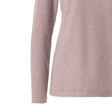
Bequem & trotzdem schick!
angenehm weiches Material
wärmende Fütterung
feine Rippenstruktur
vielseitig kombinierbar
Genießen Sie kuschelige Wärme und stilvollen Komfort
mit diesem Pullover, der perfekt für kalte Tage
geeignet ist. Das weiche Material und die warme
Fütterung sorgen für ein gemütliches Tragegefühl,
während die feine Rippenstruktur dem Design eine
elegante Note verleiht. Mit zwei schönen, dezenten
Farbvarianten lässt sich der Pullover vielseitig
kombinieren und passt perfekt zu Ihrem Winterlook.
Ob zu Hause, im Büro oder bei einem Spaziergang –
dieser Pullover ist die ideale Wahl für jeden Anlass und
hält Sie stets warm und stilvoll gekleidet.