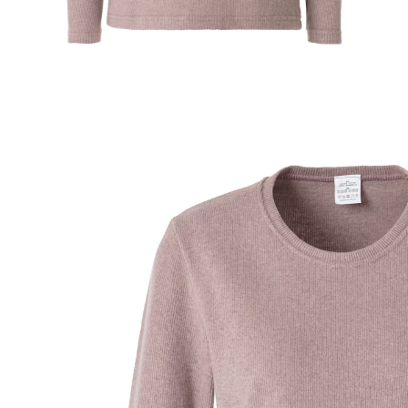
ab
17,19 €
inkl. MwSt. und zzgl.
Versandkosten
Größe
In den Warenkorb
Sofort lieferbar - in 2-3 Werktagen bei Ihnen