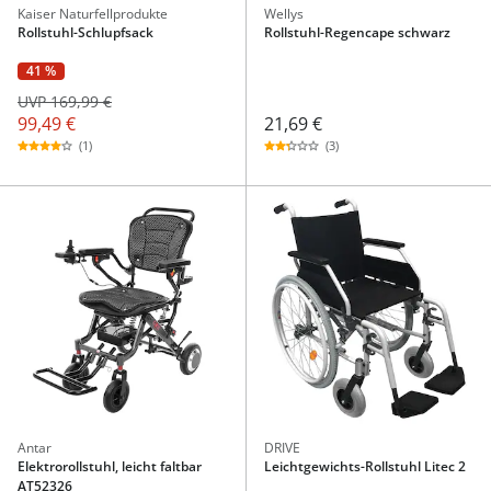
Kaiser Naturfellprodukte
Wellys
Rollstuhl-Schlupfsack
Rollstuhl-Regencape schwarz
41 %
UVP 169,99 €
99,49 €
21,69 €
(1)
(3)
Antar
DRIVE
Elektrorollstuhl, leicht faltbar
Leichtgewichts-Rollstuhl Litec 2
AT52326