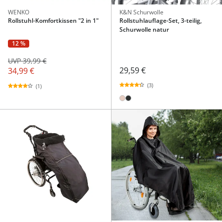
WENKO
K&N Schurwolle
Rollstuhl-Komfortkissen "2 in 1"
Rollstuhlauflage-Set, 3-teilig,
Schurwolle natur
12 %
UVP 39,99 €
29,59 €
34,99 €
(3)
(1)