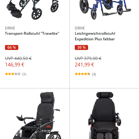
DRIVE
DRIVE
Transport-Rollstuhl "Travelite"
Leichtgewichtrollstuhl
Expedition Plus faltbar
66 %
36 %
UVP 440,50 €
UVP 379,00 €
146,99 €
241,99 €
(1)
(3)