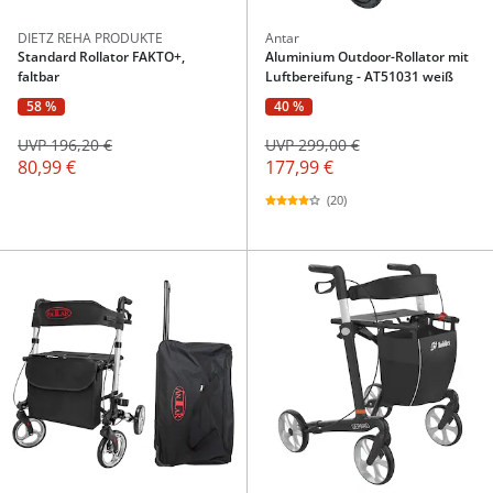
DIETZ REHA PRODUKTE
Antar
Standard Rollator FAKTO+,
Aluminium Outdoor-Rollator mit
faltbar
Luftbereifung - AT51031 weiß
58 %
40 %
UVP 196,20 €
UVP 299,00 €
80,99 €
177,99 €
(20)