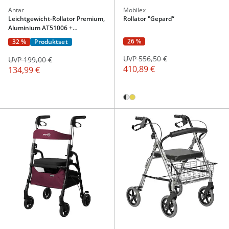
Antar
Mobilex
Leichtgewicht-Rollator Premium,
Rollator "Gepard“
Aluminium AT51006 +
Transporttasche mit Rollen
26 %
32 %
Produktset
UVP 556,50 €
UVP 199,00 €
410,89 €
134,99 €