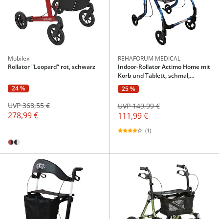
Mobilex
REHAFORUM MEDICAL
Rollator "Leopard“ rot, schwarz
Indoor-Rollator Actimo Home mit
Korb und Tablett, schmal,
klappbar
24 %
25 %
UVP 368,55 €
UVP 149,99 €
278,99 €
111,99 €
(1)