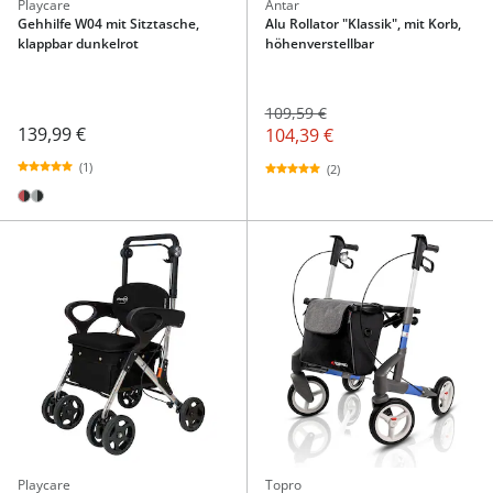
Playcare
Antar
Gehhilfe W04 mit Sitztasche,
Alu Rollator "Klassik", mit Korb,
klappbar dunkelrot
höhenverstellbar
109,59 €
139,99 €
104,39 €
(1)
(2)
Playcare
Topro