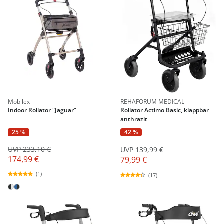
Mobilex
REHAFORUM MEDICAL
Indoor Rollator "Jaguar“
Rollator Actimo Basic, klappbar
anthrazit
25 %
42 %
UVP 233,10 €
UVP 139,99 €
174,99 €
79,99 €
(1)
(17)