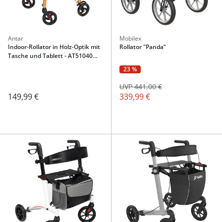
Antar
Mobilex
Indoor-Rollator in Holz-Optik mit
Rollator "Panda“
Tasche und Tablett - AT51040
schwarz/braun
23 %
UVP 441,00 €
149,99 €
339,99 €