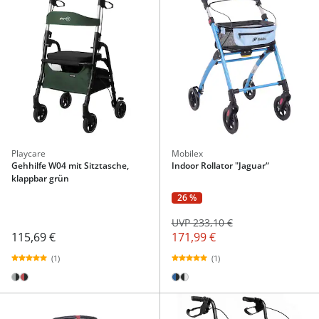
Playcare
Mobilex
Gehhilfe W04 mit Sitztasche,
Indoor Rollator "Jaguar“
klappbar grün
26 %
UVP 233,10 €
115,69 €
171,99 €
(1)
(1)