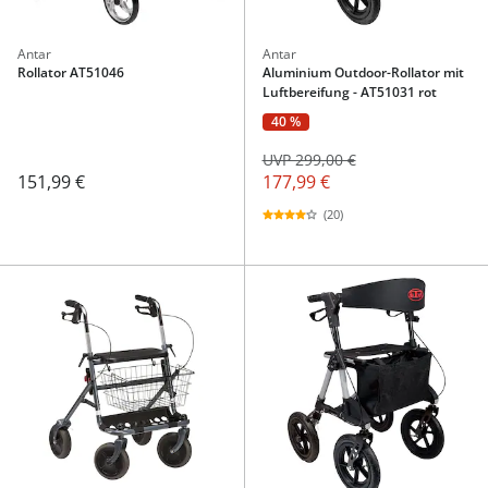
Antar
Antar
Rollator AT51046
Aluminium Outdoor-Rollator mit
Luftbereifung - AT51031 rot
40 %
UVP 299,00 €
151,99 €
177,99 €
(20)