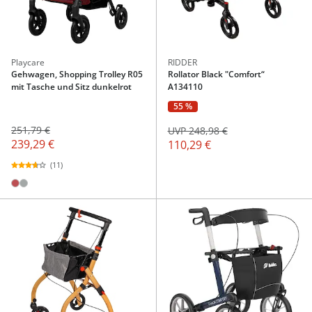
Playcare
RIDDER
Gehwagen, Shopping Trolley R05
Rollator Black "Comfort“
mit Tasche und Sitz dunkelrot
A134110
55 %
251,79 €
UVP 248,98 €
239,29 €
110,29 €
(11)