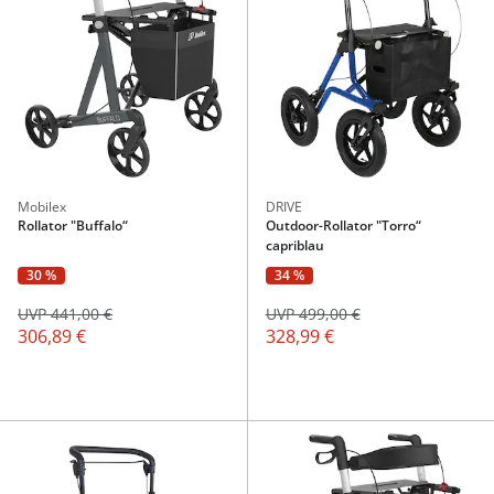
Mobilex
DRIVE
Rollator "Buffalo“
Outdoor-Rollator "Torro“
capriblau
30 %
34 %
UVP 441,00 €
UVP 499,00 €
306,89 €
328,99 €