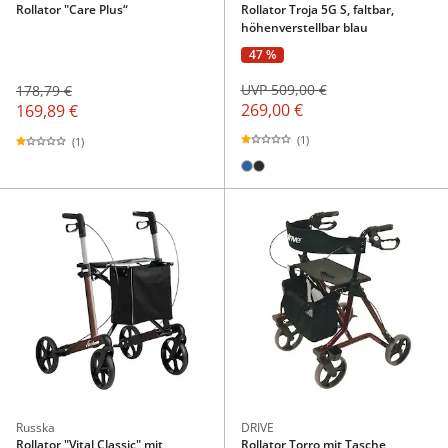
Rollator "Care Plus“
Rollator Troja 5G S, faltbar,
höhenverstellbar blau
47 %
UVP 509,00 €
178,79 €
269,00 €
169,89 €
(1)
(1)
Russka
DRIVE
Rollator "Vital Classic" mit
Rollator Torro mit Tasche,