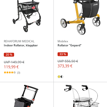
REHAFORUM MEDICAL
Mobilex
Indoor Rollator, klappbar
Rollator "Gepard“
33 %
20 %
UVP 556,50 €
UVP 149,99 €
373,39 €
119,99 €
(3)