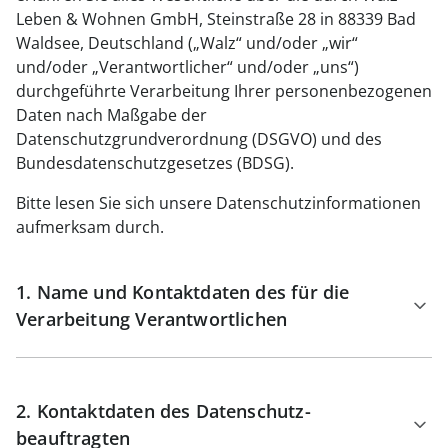
Fußpflegeprodukte
Hygieneprodukte
Kälte- & Wärmetherapie
Herrenbekleidung
Leben & Wohnen GmbH, Steinstraße 28 in 88339 Bad
Gartenaccessoires
Elektromobile
Nagel- &
Taschen
Waldsee, Deutschland („Walz“ und/oder „wir“
Hausapotheke
Toilettenstühle
Fußpflegeprodukte
Massage-Produkte
Herrenschuhe
Geschenkideen
und/oder „Verantwortlicher“ und/oder „uns“)
Ess- & Trinkhilfen
durchgeführte Verarbeitung Ihrer personenbezogenen
Kälte- & Wärmetherapie
Urinflaschen &
Ohrreiniger
Sesselschoner
Mützen & Hüte
Insektenabwehr
Daten nach Maßgabe der
Nachttöpfe
‎ Alle Anzeigen
Datenschutzgrundverordnung (DSGVO) und des
‎ Alle Anzeigen
Parfüm
‎ Alle Anzeigen
Kleinmöbel
Bundesdatenschutzgesetzes (BDSG).
‎ Alle Anzeigen
‎ Alle Anzeigen
Bitte lesen Sie sich unsere Datenschutzinformationen
aufmerksam durch.
1. Name und Kontaktdaten des für die
Verarbeitung Verantwortlichen
2. Kontaktdaten des Datenschutz­
beauftragten