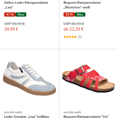
Hallux-Leder-Klettpantolette
Bequem-Klettpantolette
„Lisa“
„Blümchen“ weiß
41 %
Neu
55 %
Neu
UVP 59,99 €
UVP 49,99 €
34,99 €
ab
22,39 €
(5)
wonderwalk
wonderwalk
Leder-Sneaker „Lisa“ hellblau
Bequem-Klettpantolette "Iris"