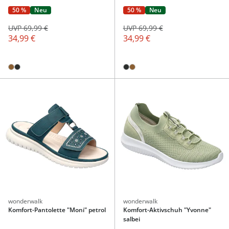
50 %
Neu
50 %
Neu
UVP 69,99 €
UVP 69,99 €
34,99 €
34,99 €
wonderwalk
wonderwalk
Komfort-Pantolette "Moni" petrol
Komfort-Aktivschuh "Yvonne"
salbei