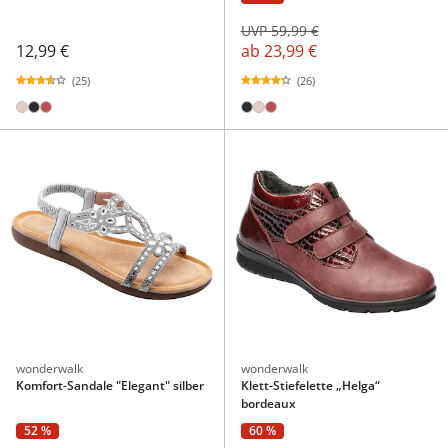
UVP 59,99 €
12,99 €
ab
23,99 €
(25)
(26)
wonderwalk
wonderwalk
Komfort-Sandale "Elegant" silber
Klett-Stiefelette „Helga“
bordeaux
52 %
60 %