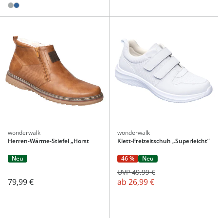
wonderwalk
wonderwalk
Herren-Wärme-Stiefel „Horst
Klett-Freizeitschuh „Superleicht“
Neu
46 %
Neu
UVP 49,99 €
79,99 €
ab
26,99 €