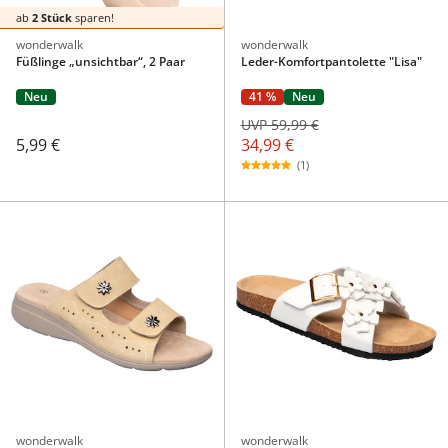
ab
2 Stück
sparen!
wonderwalk
wonderwalk
Füßlinge „unsichtbar“, 2 Paar
Leder-Komfortpantolette "Lisa"
41 %
Neu
Neu
UVP 59,99 €
34,99 €
5,99 €
(1)
wonderwalk
wonderwalk