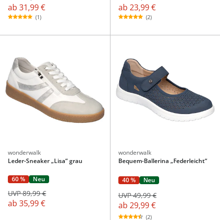
ab
31,99 €
ab
23,99 €
(1)
(2)
wonderwalk
wonderwalk
Leder-Sneaker „Lisa“ grau
Bequem-Ballerina „Federleicht“
60 %
Neu
40 %
Neu
UVP 89,99 €
UVP 49,99 €
ab
35,99 €
ab
29,99 €
(2)