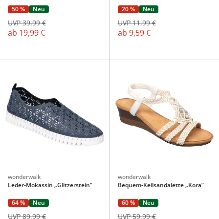
50 %
Neu
20 %
Neu
UVP 39,99 €
UVP 11,99 €
ab
19,99 €
ab
9,59 €
wonderwalk
wonderwalk
Leder-Mokassin „Glitzerstein“
Bequem-Keilsandalette „Kora“
64 %
Neu
60 %
Neu
UVP 89,99 €
UVP 59,99 €