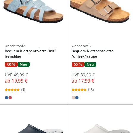
wonderwalk
wonderwalk
Bequem-Klettpantolette "Iris"
Bequem-Klettpantolette
jeansblau
"unisex" taupe
60 %
Neu
55 %
Neu
UVP 49,99 €
UVP 39,99 €
ab
19,99 €
ab
17,99 €
(4)
(13)