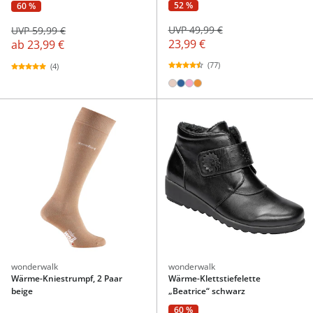
52 %
60 %
UVP 49,99 €
UVP 59,99 €
23,99 €
ab
23,99 €
(77)
(4)
wonderwalk
wonderwalk
Wärme-Kniestrumpf, 2 Paar
Wärme-Klettstiefelette
beige
„Beatrice“ schwarz
60 %