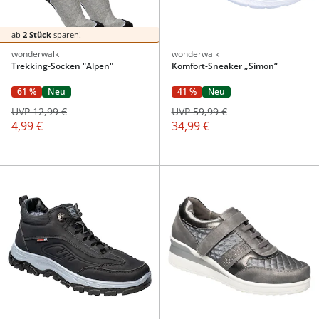
ab
2 Stück
sparen!
wonderwalk
wonderwalk
Trekking-Socken "Alpen"
Komfort-Sneaker „Simon“
61 %
Neu
41 %
Neu
UVP 12,99 €
UVP 59,99 €
4,99 €
34,99 €