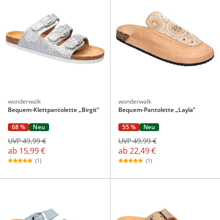
wonderwalk
wonderwalk
Bequem-Klettpantolette „Birgit“
Bequem-Pantolette „Layla“
68 %
Neu
55 %
Neu
UVP 49,99 €
UVP 49,99 €
ab
15,99 €
ab
22,49 €
(1)
(1)