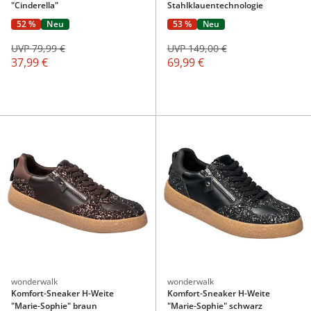
"Cinderella"
Stahlklauentechnologie
52 %
Neu
53 %
Neu
UVP 79,99 €
UVP 149,00 €
37,99 €
69,99 €
wonderwalk
wonderwalk
Komfort-Sneaker H-Weite
Komfort-Sneaker H-Weite
"Marie-Sophie" braun
"Marie-Sophie" schwarz