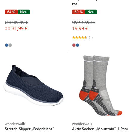
rot
64 %
Neu
60 %
Neu
UVP 89,99 €
UVP 49,99 €
ab
31,99 €
19,99 €
(4)
wonderwalk
wonderwalk
Stretch-Slipper „Federleicht“
Aktiv-Socken „Mountain", 1 Paar