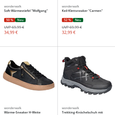
wonderwalk
wonderwalk
Soft-Wärmestiefel "Wolfgang"
Keil-Klettsneaker "Carmen"
50 %
Neu
52 %
Neu
UVP 69,99 €
UVP 69,99 €
34,99 €
32,99 €
wonderwalk
wonderwalk
Wärme-Sneaker H-Weite
Trekking-Knöchelschuh mit