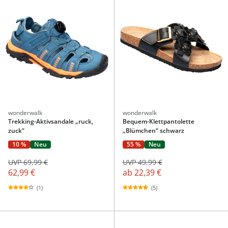
wonderwalk
wonderwalk
Trekking-Aktivsandale „ruck,
Bequem-Klettpantolette
zuck“
„Blümchen“ schwarz
10 %
Neu
55 %
Neu
UVP 69,99 €
UVP 49,99 €
62,99 €
ab
22,39 €
(1)
(5)