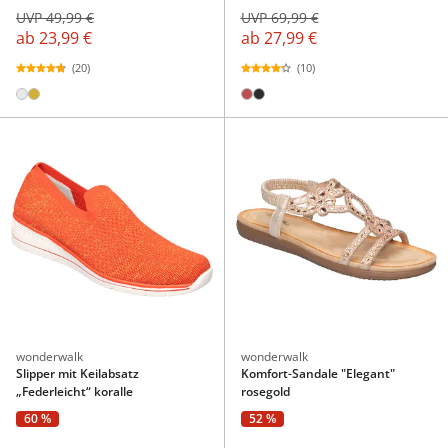
UVP 49,99 €
UVP 69,99 €
ab
23,99 €
ab
27,99 €
(20)
(10)
wonderwalk
wonderwalk
Slipper mit Keilabsatz
Komfort-Sandale "Elegant"
„Federleicht“ koralle
rosegold
60 %
52 %