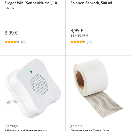
Fliegenfalle "Sonnenblume", 10
Spinnen-Schreck, 500 ml
Stück
9,99 €
3,99 €
1 l = 19,98 €
(23)
(13)
Gardigo
genialo
Mäuse- und Rattenstopp
Fliegengitter-Tape, 3 m