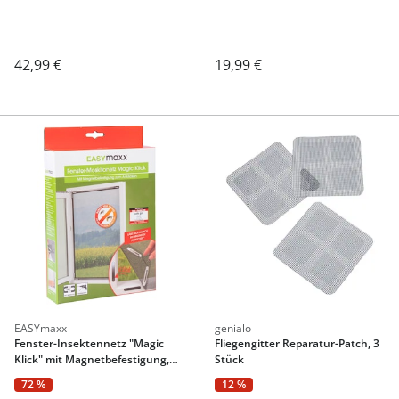
42,99 €
19,99 €
EASYmaxx
genialo
Fenster-Insektennetz "Magic
Fliegengitter Reparatur-Patch, 3
Klick" mit Magnetbefestigung,
Stück
150x130 cm, zuschneidbar
72 %
12 %