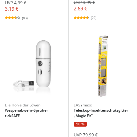
UVP 3,99 €
UVP 4,99 €
2,69 €
3,19 €
(22)
(83)
Die Höhle der Löwen
EASYmaxx
Wespenabwehr-Sprüher
Teleskop-Insektenschutzgitter
tickSAFE
„Magic Fit“
50 %
UVP 79,99 €