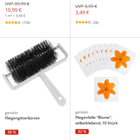
UVP 39,99 €
UVP 3,99 €
10,99 €
3,49 €
1 m² = 5,64 €
(28)
(156)
genialo
genialo
Fliegenfalle "Blume",
Fliegengitterbürste
selbstklebend, 10 Stück
32 %
36 %