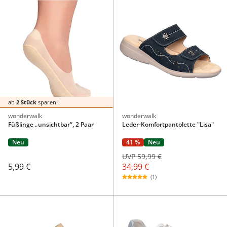
ab
2 Stück
sparen!
wonderwalk
wonderwalk
Füßlinge „unsichtbar“, 2 Paar
Leder-Komfortpantolette "Lisa"
41 %
Neu
Neu
UVP 59,99 €
34,99 €
5,99 €
(1)