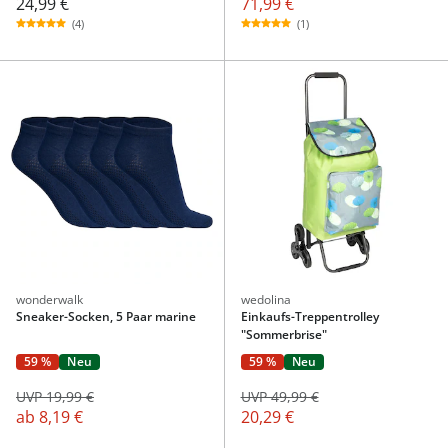
24,99 €
71,99 €
(4)
(1)
wonderwalk
wedolina
Sneaker-Socken, 5 Paar marine
Einkaufs-Treppentrolley
"Sommerbrise"
59 %
Neu
59 %
Neu
UVP 19,99 €
UVP 49,99 €
ab
8,19 €
20,29 €