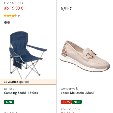
UVP 49,99 €
ab
19,99 €
6,99 €
(4)
ab
2 Stück
sparen!
genialo
wonderwalk
Camping-Stuhl, 1 Stück
Leder-Mokassin „Moni“
Neu
10 %
Neu
UVP 79,99 €