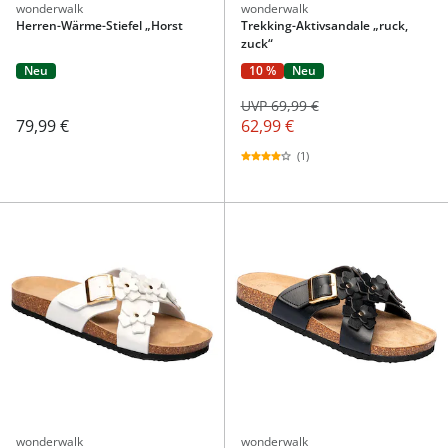
wonderwalk
wonderwalk
Herren-Wärme-Stiefel „Horst
Trekking-Aktivsandale „ruck,
zuck“
Neu
10 %
Neu
UVP 69,99 €
79,99 €
62,99 €
(1)
wonderwalk
wonderwalk