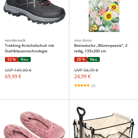
wonderwalk
viva domo
Trekking-Knöchelschuh mit
Bettwäsche „Blütenpoesie“, 2-
Stahlklauentechnologie
teilig, 135x200 cm
53 %
Neu
28 %
Neu
UVP 149,00 €
UVP 34,99 €
69,99 €
24,99 €
(1)