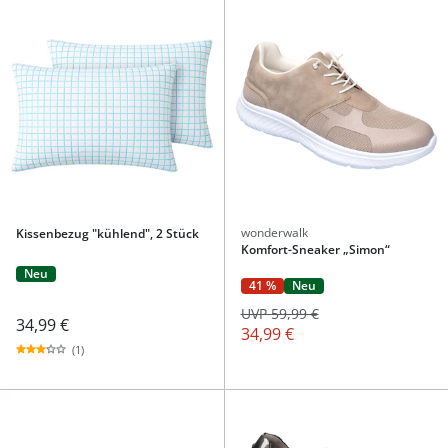
wonderwalk
Kissenbezug "kühlend", 2 Stück
Komfort-Sneaker „Simon“
Neu
41 %
Neu
UVP 59,99 €
34,99 €
34,99 €
(1)