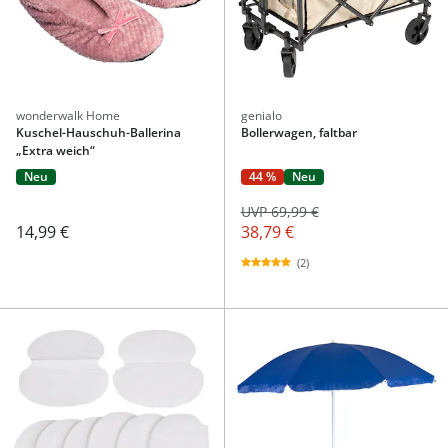
wonderwalk Home
genialo
Kuschel-Hauschuh-Ballerina
Bollerwagen, faltbar
„Extra weich“
Neu
44 %
Neu
UVP 69,99 €
14,99 €
38,79 €
(2)