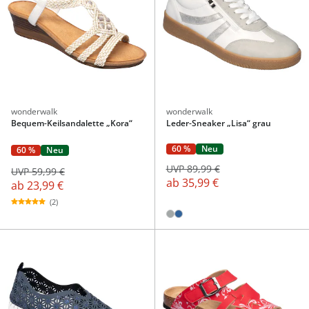
wonderwalk
wonderwalk
Bequem-Keilsandalette „Kora“
Leder-Sneaker „Lisa“ grau
60 %
Neu
60 %
Neu
UVP 89,99 €
UVP 59,99 €
ab
35,99 €
ab
23,99 €
(2)