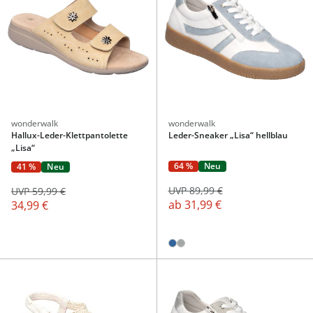
wonderwalk
wonderwalk
Hallux-Leder-Klettpantolette
Leder-Sneaker „Lisa“ hellblau
„Lisa“
64 %
Neu
41 %
Neu
UVP 89,99 €
UVP 59,99 €
ab
31,99 €
34,99 €