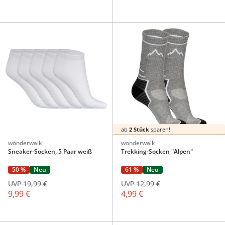
ab
2 Stück
sparen!
wonderwalk
wonderwalk
Sneaker-Socken, 5 Paar weiß
Trekking-Socken "Alpen"
50 %
Neu
61 %
Neu
UVP 19,99 €
UVP 12,99 €
9,99 €
4,99 €