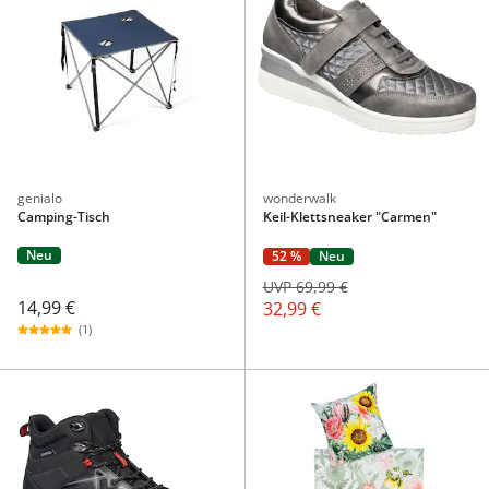
genialo
wonderwalk
Camping-Tisch
Keil-Klettsneaker "Carmen"
Neu
52 %
Neu
UVP 69,99 €
14,99 €
32,99 €
(1)