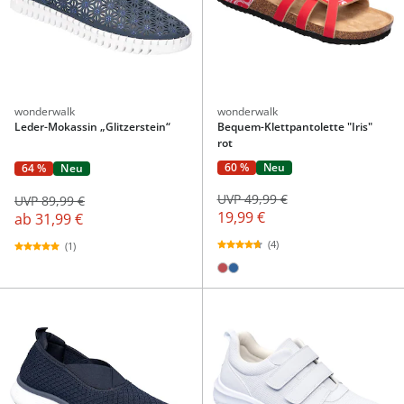
wonderwalk
wonderwalk
Leder-Mokassin „Glitzerstein“
Bequem-Klettpantolette "Iris"
rot
60 %
Neu
64 %
Neu
UVP 49,99 €
UVP 89,99 €
19,99 €
ab
31,99 €
(4)
(1)