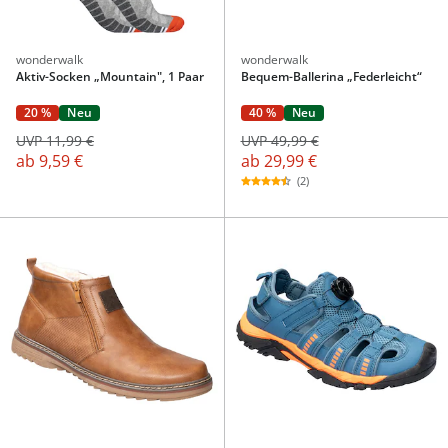
wonderwalk
wonderwalk
Aktiv-Socken „Mountain", 1 Paar
Bequem-Ballerina „Federleicht“
40 %
Neu
20 %
Neu
UVP 49,99 €
UVP 11,99 €
ab
29,99 €
ab
9,59 €
(2)