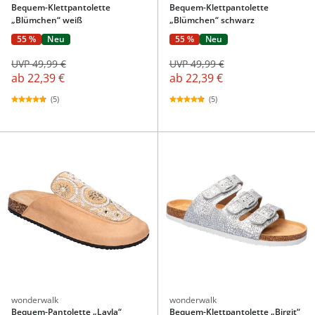
Bequem-Klettpantolette
Bequem-Klettpantolette
„Blümchen“ weiß
„Blümchen“ schwarz
55 %
Neu
55 %
Neu
UVP 49,99 €
UVP 49,99 €
ab
22,39 €
ab
22,39 €
(5)
(5)
wonderwalk
wonderwalk
Bequem-Pantolette „Layla“
Bequem-Klettpantolette „Birgit“