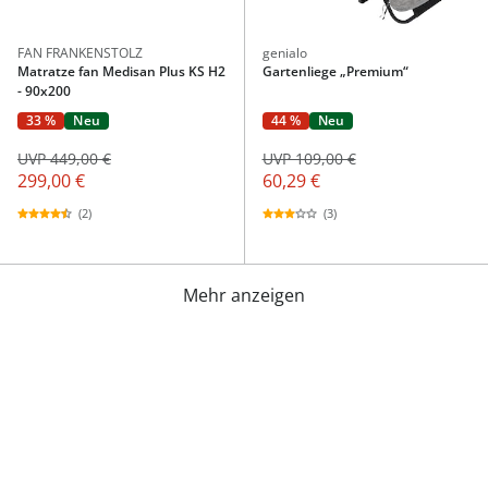
FAN FRANKENSTOLZ
genialo
Matratze fan Medisan Plus KS H2
Gartenliege „Premium“
- 90x200
33 %
Neu
44 %
Neu
UVP 449,00 €
UVP 109,00 €
299,00 €
60,29 €
(2)
(3)
Mehr anzeigen