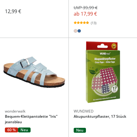
UVP 39,99 €
12,99 €
ab
17,99 €
(13)
wonderwalk
WUNDMED
Bequem-Klettpantolette "Iris"
Akupunkturpflaster, 17 Stück
jeansblau
60 %
Neu
Neu