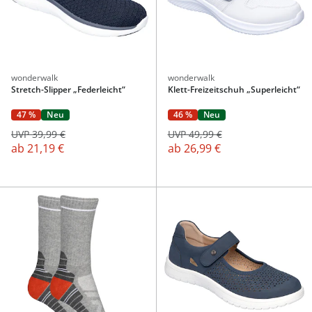
wonderwalk
wonderwalk
Stretch-Slipper „Federleicht“
Klett-Freizeitschuh „Superleicht“
47 %
Neu
46 %
Neu
UVP 39,99 €
UVP 49,99 €
ab
21,19 €
ab
26,99 €