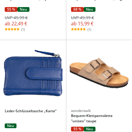
55 %
Neu
68 %
Neu
UVP 49,99 €
UVP 49,99 €
ab
22,49 €
ab
15,99 €
(1)
(1)
wonderwalk
Leder-Schlüsseltasche „Karte“
Bequem-Klettpantolette
"unisex" taupe
Neu
55 %
Neu