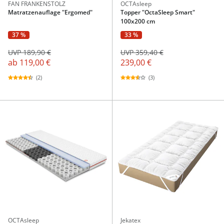
FAN FRANKENSTOLZ
OCTAsleep
Matratzenauflage "Ergomed"
Topper "OctaSleep Smart"
100x200 cm
37 %
33 %
UVP 189,90 €
UVP 359,40 €
ab
119,00 €
239,00 €
(2)
(3)
OCTAsleep
Jekatex