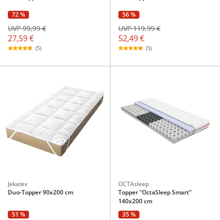
72 %
56 %
UVP 99,99 €
UVP 119,99 €
27,59 €
52,49 €
(5)
(5)
Jekatex
OCTAsleep
Duo-Topper 90x200 cm
Topper "OctaSleep Smart"
140x200 cm
51 %
35 %