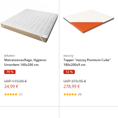
Jekatex
eazzzy
Matratzenauflage, Hygiene-
Topper "eazzzy Premium Cube"
Unterbett 160x200 cm
180x200x9 cm
79 %
12 %
UVP 119,00 €
UVP 319,95 €
24,99 €
278,99 €
(1)
(4)