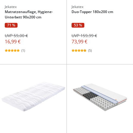
Jekatex
Jekatex
Matratzenauflage, Hygiene-
Duo-Topper 180x200 cm
Unterbett 90x200 cm
71 %
53 %
UVP 59,00 €
UVP 159,99 €
16,99 €
73,99 €
(1)
(5)