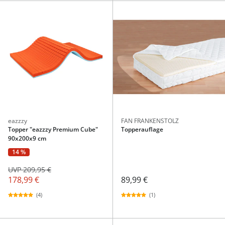
eazzzy
FAN FRANKENSTOLZ
Topper "eazzzy Premium Cube"
Topperauflage
90x200x9 cm
14 %
UVP 209,95 €
178,99 €
89,99 €
(4)
(1)