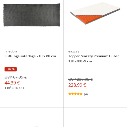
Friedola
eazzzy
Lüftungsunterlage 210 x 80 cm
Topper "eazzzy Premium Cube"
120x200x9 cm
34 %
UVP 67,99 €
UVP 239,95 €
44,39 €
228,99 €
1 m² = 26,42 €
(4)