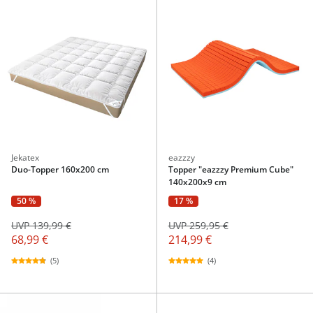
Jekatex
eazzzy
Duo-Topper 160x200 cm
Topper "eazzzy Premium Cube"
140x200x9 cm
50 %
17 %
UVP 139,99 €
UVP 259,95 €
68,99 €
214,99 €
(5)
(4)