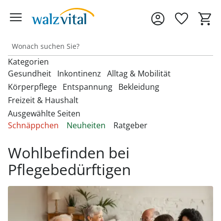
Kategorien
Gesundheit
Inkontinenz
Alltag & Mobilität
Körperpflege
Entspannung
Bekleidung
Freizeit & Haushalt
Entdecken Sie unsere Kategorien
Entdecken Sie unsere Kategorien
Entdecken Sie unsere Kategorien
‎U
‎U
‎U
Ausgewählte Seiten
M
M
M
Entdecken Sie unsere Kategorien
Entdecken Sie unsere Kategorien
Entdecken Sie unsere Kategorien
‎U
‎U
‎U
Schnäppchen
Neuheiten
Ratgeber
Fußbandagen
Bandagen
Beckenbodentrainer
Anziehhilfen
M
M
M
Entdecken Sie unsere Kategorien
‎U
Bettdecken & Kissen
Armbanduhren
Gesichtshaarentferner &
Bettzubehör
Accessoires & Schmuck
M
Wohlbefinden bei
Hallux-Valgus Bandagen
Blutdruckmessgeräte &
Inkontinenzauflagen
Aufstehhilfen
Rasierer
Autozubehör
Pulsoximeter
Bettwäsche & Spannbettlaken
Brillen & Zubehör
Pflegebedürftigen
Erotikartikel
Anziehhilfen
Handgelenkbandagen
Inkontinenzeinlagen
Aufstehsessel
Haarpflege
Dekoartikel &
Matratzen
Geldbörsen
Diabetikerbedarf
Fußbäder
Damenbekleidung
Heimtextilien
Kniebandagen
Inkontinenzhosen
Bade- & Toilettenhilfen
Hautpflegeprodukte
Onlineshop auswählen
Schnarchen
Gürtel & Hosenträger
Fitnessgeräte
Heizdecken & -kissen
Damenschuhe
Rückenbandagen & Stützgürtel
Fahrräder & Zubehör
Inkontinenz-
Einkaufstrolleys
Kosmetikprodukte
Topper & Matratzenauflagen
Schmuck