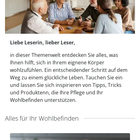
Fußpflegeprodukte
Hygieneprodukte
Kälte- & Wärmetherapie
Herrenbekleidung
Gartenaccessoires
Elektromobile
Nagel- &
Taschen
Hausapotheke
Toilettenstühle
Fußpflegeprodukte
Massage-Produkte
Herrenschuhe
Geschenkideen
Ess- & Trinkhilfen
Kälte- & Wärmetherapie
Urinflaschen &
Ohrreiniger
Sesselschoner
Mützen & Hüte
Insektenabwehr
Nachttöpfe
‎ Alle Anzeigen
Liebe Leserin, lieber Leser,
‎ Alle Anzeigen
Parfüm
‎ Alle Anzeigen
Kleinmöbel
in dieser Themenwelt entdecken Sie alles, was
‎ Alle Anzeigen
Ihnen hilft, sich in Ihrem eignene Körper
‎ Alle Anzeigen
wohlzufühlen. Ein entscheidender Schritt auf dem
Weg zu einem glückliche Leben. Tauchen Sie ein
und lassen Sie sich inspirieren von Tipps, Tricks
und Produktenn, die Ihre Pflege und Ihr
Wohlbefinden unterstützen.
Alles für Ihr Wohlbefinden