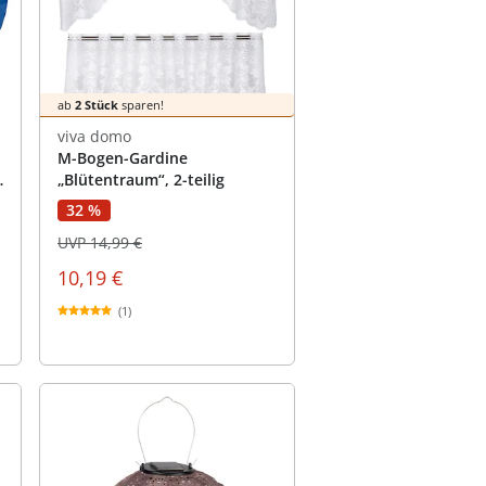
ab
2 Stück
sparen!
viva domo
M-Bogen-Gardine
„Blütentraum“, 2-teilig
32 %
UVP 14,99 €
10,19 €
(1)