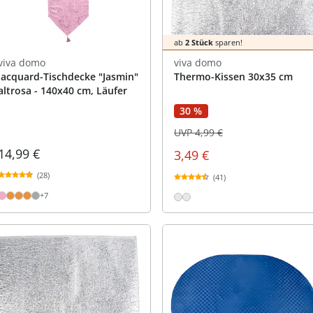
ab
2 Stück
sparen!
viva domo
viva domo
Jacquard-Tischdecke "Jasmin"
Thermo-Kissen 30x35 cm
altrosa - 140x40 cm, Läufer
30 %
UVP 4,99 €
14,99 €
3,49 €
(28)
(41)
+7