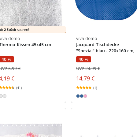
ab
2 Stück
sparen!
viva domo
viva domo
Thermo-Kissen 45x45 cm
Jacquard-Tischdecke
"Spezial" blau - 220x160 cm,
oval
40 %
40 %
UVP 6,99 €
UVP 24,99 €
4,19 €
14,79 €
(41)
(1)