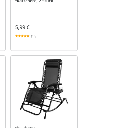
"Kätzchen", 2 Stück
5,99 €
(16)
viva domo