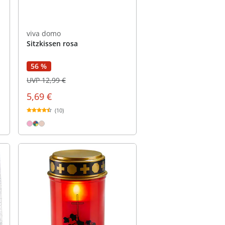
viva domo
Sitzkissen rosa
56 %
UVP 12,99 €
5,69 €
(10)