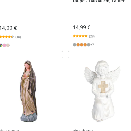
taupe - 140x40 cm, Läufer
14,99 €
14,99 €
(28)
(10)
+7
viva domo
viva domo