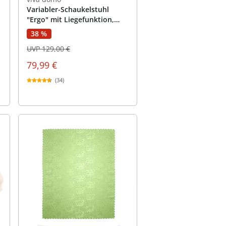
Variabler-Schaukelstuhl
"Ergo" mit Liegefunktion,
Fußstütze und verstellbarem
38 %
Kissen
UVP 129,00 €
79,99 €
(34)