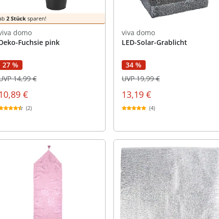
ab
2 Stück
sparen!
viva domo
viva domo
Deko-Fuchsie pink
LED-Solar-Grablicht
27 %
34 %
UVP 14,99 €
UVP 19,99 €
10,89 €
13,19 €
(2)
(4)