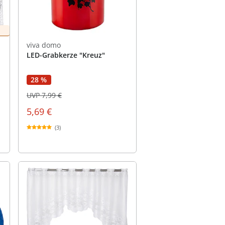
viva domo
LED-Grabkerze "Kreuz"
28 %
UVP 7,99 €
5,69 €
(3)