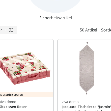
praktische
auf einer
Uringeruc
die Kranke
Parotitisp
Jetzt entde
Jetzt entde
Alltagshilf
Vibrationsp
neutralisie
Jetzt entde
Jetzt entde
Haushalt
jetzt entde
Jetzt entde
Sicherheitsartikel
Jetzt entde
er
50 Artikel
Sorti
1
ab
3 Stück
sparen!
viva domo
viva domo
Sitzkissen Rosen
Jacquard-Tischdecke "Jasmin