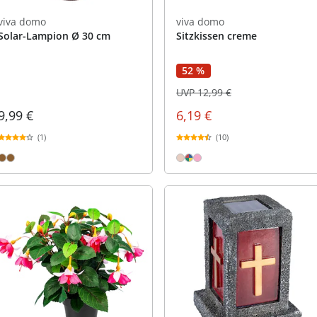
viva domo
viva domo
Solar-Lampion Ø 30 cm
Sitzkissen creme
52 %
UVP 12,99 €
9,99 €
6,19 €
(1)
(10)