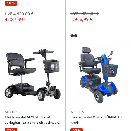
18 %
UVP 2.090,00 €
UVP 4.990,00 €
1.946,99 €
4.087,99 €
MOBILIS
MOBILIS
Elektromobil M24 SL, 6 km/h,
Elektromobil M68 2.0 ÖPNV, 10
zerlegbar, extrem leicht schwarz
km/h
23 %
25 %