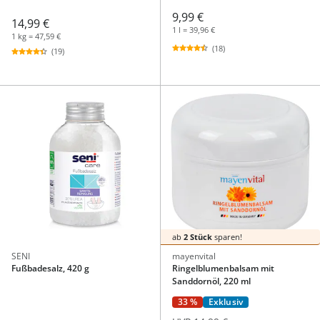
9,99 €
14,99 €
1 l = 39,96 €
1 kg = 47,59 €
(18)
(19)
ab
2 Stück
sparen!
SENI
mayenvital
Fußbadesalz, 420 g
Ringelblumenbalsam mit
Sanddornöl, 220 ml
33 %
Exklusiv