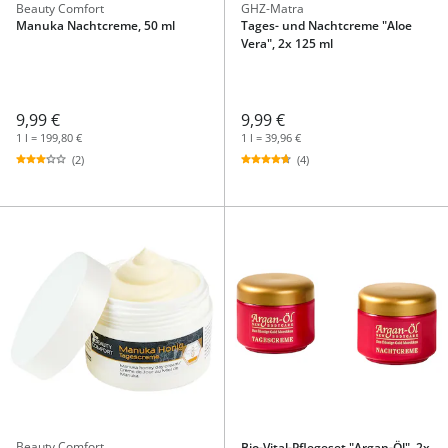
Beauty Comfort
GHZ-Matra
Manuka Nachtcreme, 50 ml
Tages- und Nachtcreme "Aloe
Vera", 2x 125 ml
9,99 €
9,99 €
1 l = 199,80 €
1 l = 39,96 €
(2)
(4)
Beauty Comfort
Bio-Vital-Pflegeset "Argan-Öl", 2x