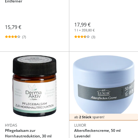
Entferner
17,99 €
15,79 €
1 l = 359,80 €
(7)
(3)
ab
2 Stück
sparen!
HYDAS
LUXOR
Pflegebalsam zur
Altersfleckencreme, 50 ml
Hornhautreduktion, 30 ml
Lavendel