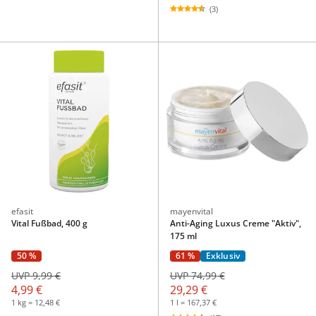
(3)
efasit
mayenvital
Vital Fußbad, 400 g
Anti-Aging Luxus Creme "Aktiv",
175 ml
50 %
61 %
Exklusiv
UVP 9,99 €
UVP 74,99 €
4,99 €
29,29 €
1 kg = 12,48 €
1 l = 167,37 €