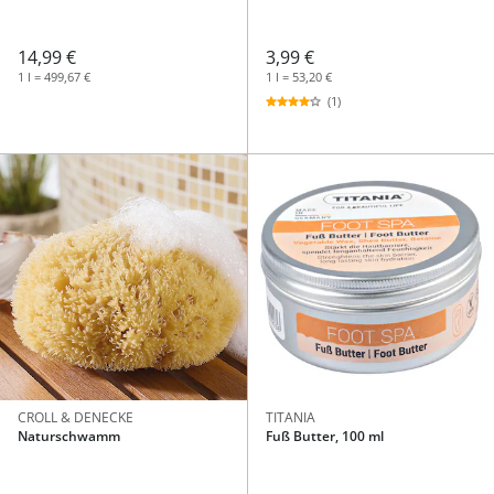
14,99 €
3,99 €
1 l = 499,67 €
1 l = 53,20 €
(1)
CROLL & DENECKE
TITANIA
Naturschwamm
Fuß Butter, 100 ml