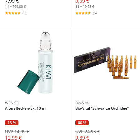
7,99 €
9,99 €
1 l = 799,00 €
1 l = 19,98 €
(3)
(6)
WENKO
Bio-Vital
Altersflecken-Ex, 10 ml
Bio-Vital "Schwarze Orchidee"
13 %
60 %
UVP 14,99 €
UVP 24,95 €
12,99 €
9,89 €