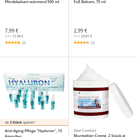
Pferdebalsam wärmend 500 ml
Fuß Balsam, 75 ml
7,99 €
2,99 €
1 l = 15,98 €
1 l = 39,87 €
(7)
(1)
ab
2 Stück
sparen!
Vital Comfort
Anti-Aging-Pflege "Hyaluron", 15
Murmeltier-Creme, 2 Stück je
Ampullen