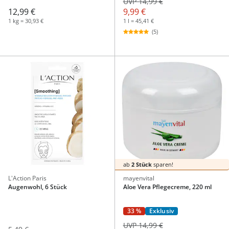
UVP 14,99 €
12,99 €
9,99 €
1 kg = 30,93 €
1 l = 45,41 €
(5)
ab
2 Stück
sparen!
L'Action Paris
mayenvital
Augenwohl, 6 Stück
Aloe Vera Pflegecreme, 220 ml
33 %
Exklusiv
UVP 14,99 €