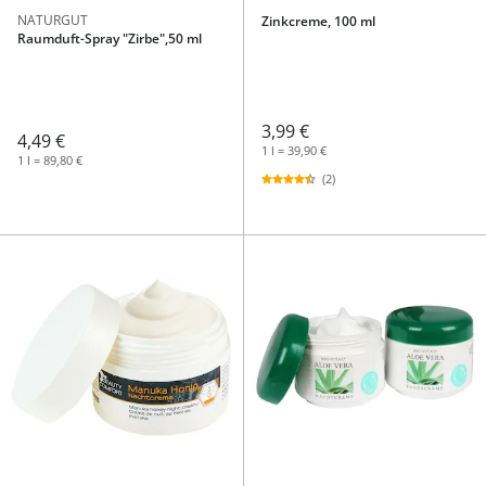
NATURGUT
Zinkcreme, 100 ml
Raumduft-Spray "Zirbe",50 ml
3,99 €
4,49 €
1 l = 39,90 €
1 l = 89,80 €
(2)