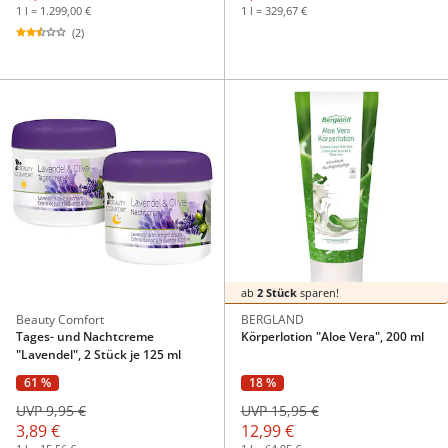
1 l = 1.299,00 €
1 l = 329,67 €
(2)
ab
2 Stück
sparen!
Beauty Comfort
BERGLAND
Tages- und Nachtcreme
Körperlotion "Aloe Vera", 200 ml
"Lavendel", 2 Stück je 125 ml
61 %
18 %
UVP 9,95 €
UVP 15,95 €
3,89 €
12,99 €