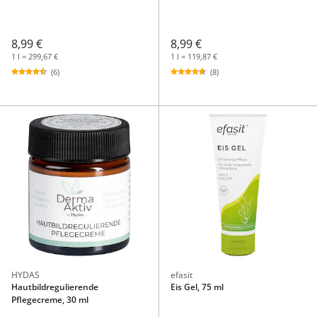
8,99 €
8,99 €
1 l = 299,67 €
1 l = 119,87 €
(6)
(8)
HYDAS
efasit
Hautbildregulierende
Eis Gel, 75 ml
Pflegecreme, 30 ml