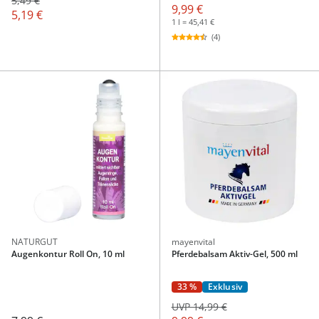
5,49 €
9,99 €
5,19 €
1 l = 45,41 €
(4)
NATURGUT
mayenvital
Augenkontur Roll On, 10 ml
Pferdebalsam Aktiv-Gel, 500 ml
33 %
Exklusiv
UVP 14,99 €