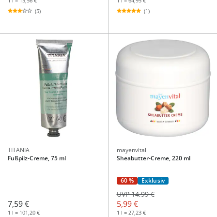
1 l = 15,56 €
1 l = 64,95 €
(5)
(1)
TITANIA
mayenvital
Fußpilz-Creme, 75 ml
Sheabutter-Creme, 220 ml
60 %
Exklusiv
UVP 14,99 €
7,59 €
5,99 €
1 l = 101,20 €
1 l = 27,23 €