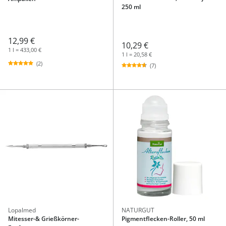
250 ml
12,99 €
10,29 €
1 l = 433,00 €
1 l = 20,58 €
(2)
(7)
Lopalmed
NATURGUT
Mitesser-& Grießkörner-
Pigmentflecken-Roller, 50 ml