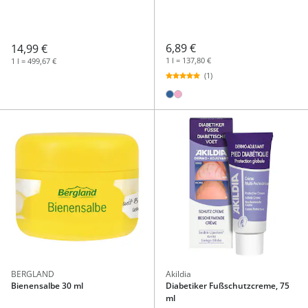
6,89 €
14,99 €
1 l = 137,80 €
1 l = 499,67 €
(1)
BERGLAND
Akildia
Bienensalbe 30 ml
Diabetiker Fußschutzcreme, 75
ml