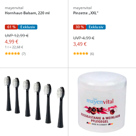
mayenvital
mayenvital
Hornhaut-Balsam, 220 ml
Pinzette „XXL“
61 %
Exklusiv
30 %
Exklusiv
UVP 12,99 €
UVP 4,99 €
4,99 €
3,49 €
1 l = 22,68 €
(6)
(7)