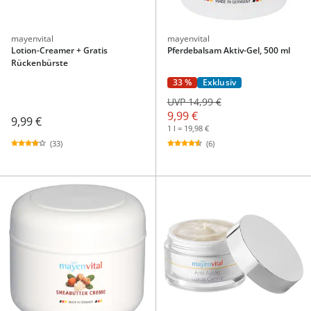
mayenvital
mayenvital
Lotion-Creamer + Gratis
Pferdebalsam Aktiv-Gel, 500 ml
Rückenbürste
33 %
Exklusiv
UVP 14,99 €
9,99 €
9,99 €
1 l = 19,98 €
(33)
(6)