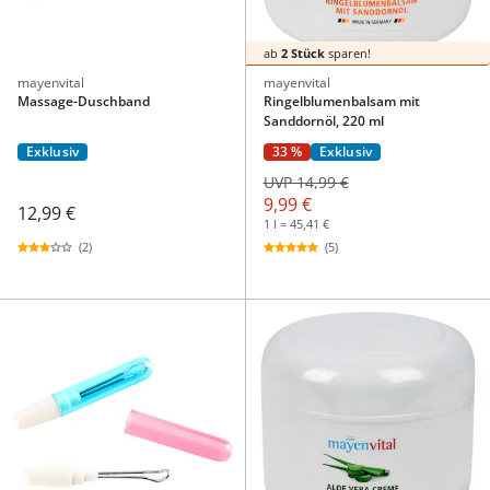
ab
2 Stück
sparen!
mayenvital
mayenvital
Massage-Duschband
Ringelblumenbalsam mit
Sanddornöl, 220 ml
Exklusiv
33 %
Exklusiv
UVP 14,99 €
9,99 €
12,99 €
1 l = 45,41 €
(2)
(5)