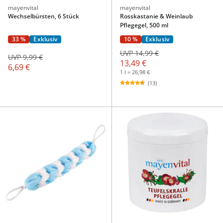
mayenvital
mayenvital
Wechselbürsten, 6 Stück
Rosskastanie & Weinlaub
Pflegegel, 500 ml
33 %
Exklusiv
10 %
Exklusiv
UVP 14,99 €
UVP 9,99 €
13,49 €
6,69 €
1 l = 26,98 €
(13)