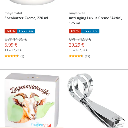
mayenvital
mayenvital
Sheabutter-Creme, 220 ml
Anti-Aging Luxus Creme "Aktiv",
175 ml
60 %
Exklusiv
61 %
Exklusiv
UVP 14,99 €
UVP 74,99 €
5,99 €
29,29 €
1 l = 27,23 €
1 l = 167,37 €
(3)
(17)