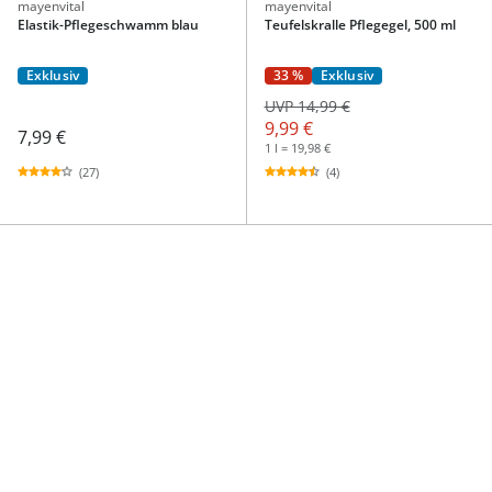
mayenvital
mayenvital
Elastik-Pflegeschwamm blau
Teufelskralle Pflegegel, 500 ml
Exklusiv
33 %
Exklusiv
UVP 14,99 €
9,99 €
7,99 €
1 l = 19,98 €
(27)
(4)