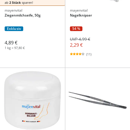
ab
2 Stück
sparen!
mayenvital
mayenvital
Ziegenmilchseife, 50g
Nagelknipser
Exklusiv
54 %
UVP 4,99 €
4,89 €
2,29 €
1 kg = 97,80 €
(11)