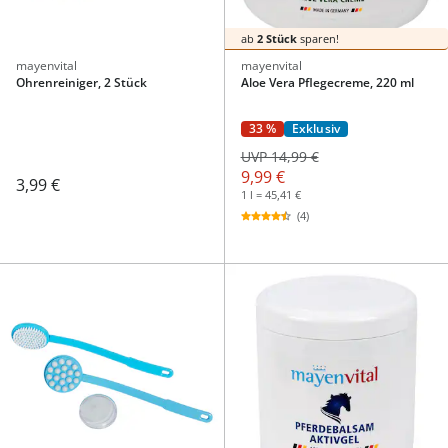
ab
2 Stück
sparen!
mayenvital
mayenvital
Ohrenreiniger, 2 Stück
Aloe Vera Pflegecreme, 220 ml
33 %
Exklusiv
UVP 14,99 €
9,99 €
3,99 €
1 l = 45,41 €
(4)