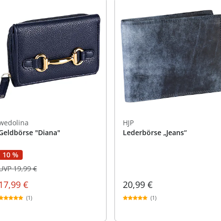
wedolina
HJP
Geldbörse "Diana"
Lederbörse „Jeans“
10 %
UVP 19,99 €
17,99 €
20,99 €
(1)
(1)