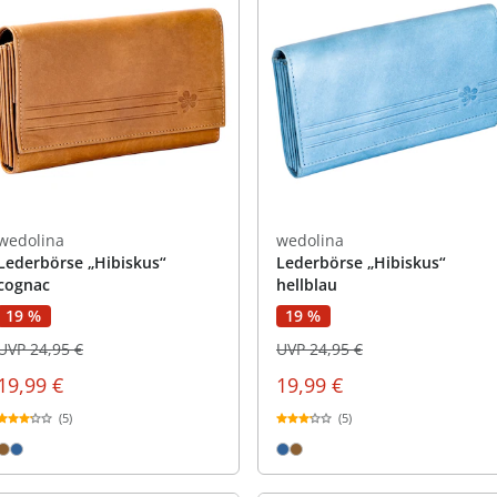
wedolina
wedolina
Lederbörse „Hibiskus“
Lederbörse „Hibiskus“
cognac
hellblau
19 %
19 %
UVP 24,95 €
UVP 24,95 €
19,99 €
19,99 €
(5)
(5)