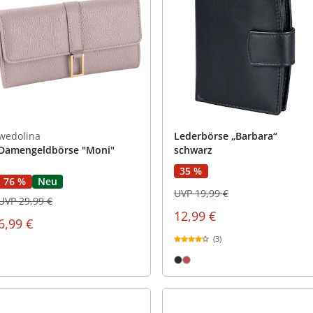
wedolina
Lederbörse „Barbara“
Damengeldbörse "Moni"
schwarz
35 %
76 %
Neu
UVP 19,99 €
UVP 29,99 €
12,99 €
6,99 €
(3)