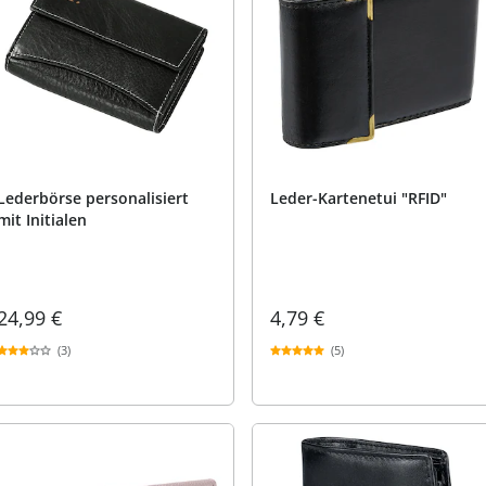
Lederbörse personalisiert
Leder-Kartenetui "RFID"
mit Initialen
24,99 €
4,79 €
(3)
(5)