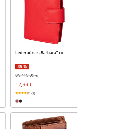
Lederbörse „Barbara“ rot
35 %
UVP 19,99 €
12,99 €
(3)