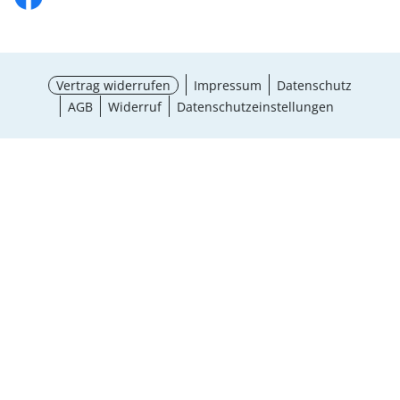
Vertrag widerrufen
Impressum
Datenschutz
AGB
Widerruf
Datenschutzeinstellungen
¹ Aktionsbedingungen
schließen
Ergebnisse anzeigen (19)