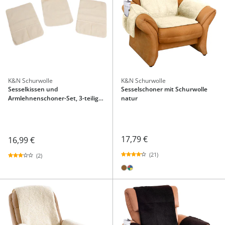
K&N Schurwolle
K&N Schurwolle
Sesselkissen und
Sesselschoner mit Schurwolle
Armlehnenschoner-Set, 3-teilig,
natur
Schurwolle creme
17,79 €
16,99 €
(21)
(2)