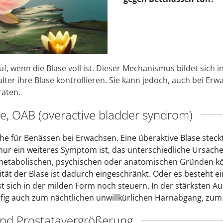
praktische
auf einer
Uringeruc
die Kranke
Parotitisp
Jetzt entde
Jetzt entde
Alltagshilf
Vibrationsp
neutralisie
Jetzt entde
Jetzt entde
Haushalt
jetzt entde
Jetzt entde
Jetzt entde
 wenn die Blase voll ist. Dieser Mechanismus bildet sich i
ter ihre Blase kontrollieren. Sie kann jedoch, auch bei Er
raten.
se, OAB (overactive bladder syndrom)
che für Benässen bei Erwachsen. Eine überaktive Blase steckt
 nur ein weiteres Symptom ist, das unterschiedliche Ursach
metabolischen, psychischen oder anatomischen Gründen kö
tät der Blase ist dadurch eingeschränkt. Oder es besteht ei
st sich in der milden Form noch steuern. In der stärksten 
fig auch zum nächtlichen unwillkürlichen Harnabgang, zum
d Prostatavergrößerung