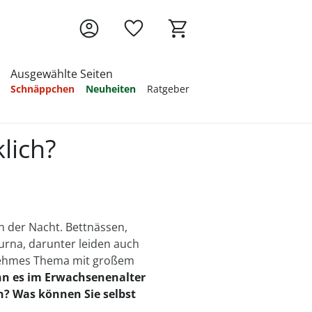
Ausgewählte Seiten
Schnäppchen
Neuheiten
Ratgeber
Ratgeber
Ratgeber
Ratgeber
Ratgeber
Ratgeber
Ratgeber
lich?
Ratgeber
in der Nacht. Bettnässen,
urna, darunter leiden auch
nehmes Thema mit großem
 es im Erwachsenenalter
 Was können Sie selbst
e Übungen
 -
Was zahlt
atmen
uhe
Kontrakturenprophylaxe
Bettnässen - Was
Das Elektromobil im
Körperpflege in der
Wohlbefinden bei
Thromboseprophylaxe