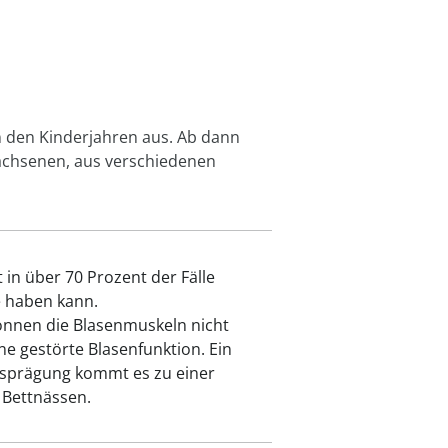
Gesund durch
h
nkasse?
rophylaxe
cken
cken
Jetzt entdecken
hilft?
Straßenverkehr
Pflege
Pflegebedürftigen
Jetzt entdecken
en im
Bewegung
latte
ren
cken
cken
Jetzt entdecken
Jetzt entdecken
Jetzt entdecken
Jetzt entdecken
Jetzt entdecken
cken
cken
cken
n den Kinderjahren aus. Ab dann
wachsenen, aus verschiedenen
 in über 70 Prozent der Fälle
e haben kann.
nnen die Blasenmuskeln nicht
ne gestörte Blasenfunktion. Ein
Ausprägung kommt es zu einer
 Bettnässen.