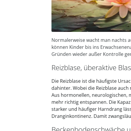
Fußpflegeprodukte
Geschenkideen
Elektromobile
Massage-Produkte
Herrenschuhe
Hausapotheke
Toilettenstühle
Ohrreiniger
Insektenabwehr
Ess- & Trinkhilfen
Sesselschoner
Mützen & Hüte
Kälte- & Wärmetherapie
Urinflaschen &
Nachttöpfe
Parfüm
Kleinmöbel
‎ Alle Anzeigen
‎ Alle Anzeigen
‎ Alle Anzeigen
Normalerweise wacht man nachts auf,
‎ Alle Anzeigen
‎ Alle Anzeigen
können Kinder bis ins Erwachsenenal
Gründen wieder außer Kontrolle ge
Reizblase, überaktive Bla
Die Reizblase ist die häufigste Ursa
dahinter. Wobei die Reizblase auch
Aus hormonellen, neurologischen, 
mehr richtig entspannen. Die Kapazi
starker und häufiger Harndrang läs
Dranginkontinenz. Damit zwangsläu
Beckenbodenschwäche un