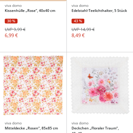
viva domo
viva domo
Kissenhülle „Rose“, 40x40 cm
Edelstahl-Teelichthalter, 5 Stück
30 %
43 %
UVP 9,99 €
UVP 14,99 €
6,99 €
8,49 €
viva domo
viva domo
Mitteldecke „Rosen“, 85x85 cm
Deckchen „Floraler Traum“,