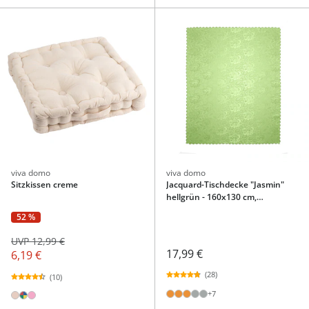
viva domo
viva domo
Sitzkissen creme
Jacquard-Tischdecke "Jasmin"
hellgrün - 160x130 cm,
rechteckig
52 %
UVP 12,99 €
17,99 €
6,19 €
(28)
(10)
+7