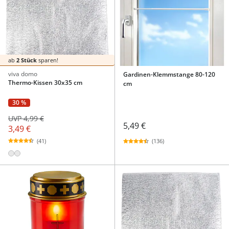
ab
2 Stück
sparen!
viva domo
Gardinen-Klemmstange 80-120
Thermo-Kissen 30x35 cm
cm
30 %
UVP 4,99 €
5,49 €
3,49 €
(41)
(136)