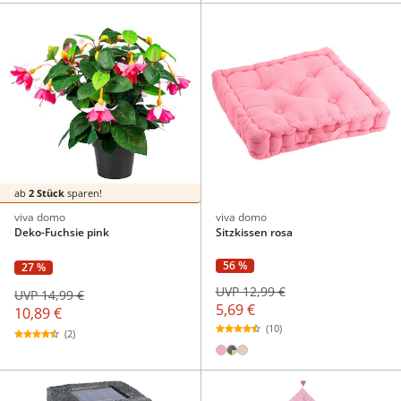
ab
2 Stück
sparen!
viva domo
viva domo
Deko-Fuchsie pink
Sitzkissen rosa
56 %
27 %
UVP 12,99 €
UVP 14,99 €
5,69 €
10,89 €
(10)
(2)