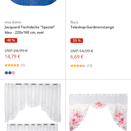
viva domo
Ruco
Jacquard-Tischdecke "Spezial"
Teleskop-Gardinenstange
blau - 220x160 cm, oval
40 %
55 %
UVP 24,99 €
UVP 14,99 €
14,79 €
6,69 €
(1)
(17)