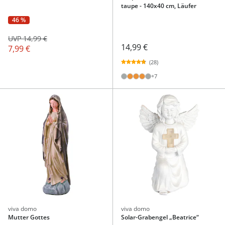
taupe - 140x40 cm, Läufer
46 %
UVP 14,99 €
14,99 €
7,99 €
(28)
+7
viva domo
viva domo
Mutter Gottes
Solar-Grabengel „Beatrice“