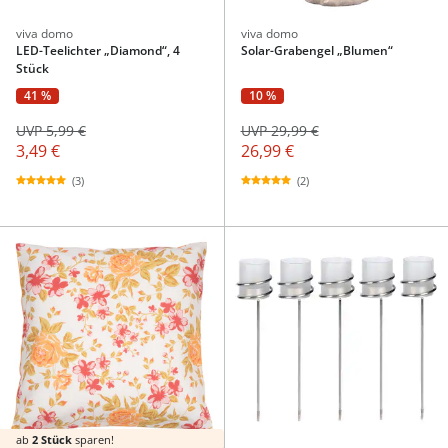
viva domo
viva domo
LED-Teelichter „Diamond“, 4
Solar-Grabengel „Blumen“
Stück
41 %
10 %
UVP 5,99 €
UVP 29,99 €
3,49 €
26,99 €
(3)
(2)
ab
2 Stück
sparen!