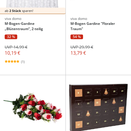
ab
2 Stück
sparen!
viva domo
viva domo
M-Bogen-Gardine
M-Bogen Gardine "Floraler
„Blütentraum“, 2-teilig
Traum"
32 %
54 %
UVP 14,99 €
UVP 29,99 €
10,19 €
13,79 €
(1)