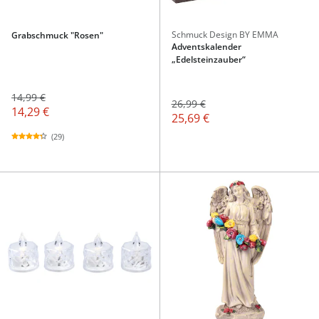
Schmuck Design BY EMMA
Grabschmuck "Rosen"
Adventskalender
„Edelsteinzauber“
14,99 €
26,99 €
14,29 €
25,69 €
(29)