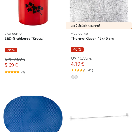
ab
2 Stück
sparen!
viva domo
viva domo
LED-Grabkerze "Kreuz"
Thermo-Kissen 45x45 cm
40 %
28 %
UVP 6,99 €
UVP 7,99 €
4,19 €
5,69 €
(41)
(3)