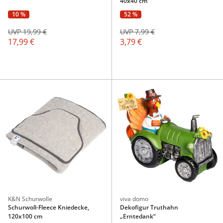
40x40 cm
10 %
52 %
UVP 19,99 €
UVP 7,99 €
17,99 €
3,79 €
K&N Schurwolle
viva domo
Schurwoll-Fleece Kniedecke,
Dekofigur Truthahn
120x100 cm
„Erntedank“