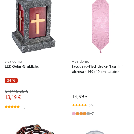
viva domo
viva domo
LED-Solar-Grablicht
Jacquard-Tischdecke "Jasmin"
altrosa - 140x40 cm, Läufer
34 %
UVP 19,99 €
14,99 €
13,19 €
(28)
(4)
+7