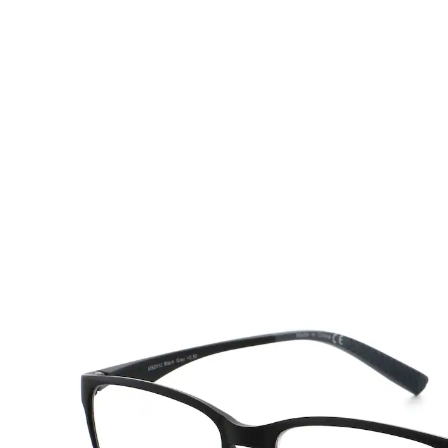
UVP 19,90 €
5,49 €
inkl. MwSt. und zzgl.
Versandkosten
Variante
+3,0dpt
In den Warenkorb
Sofort lieferbar - in 2-3 Werktagen bei Ihnen
Klare Sicht mit Stil: Unsere Lesebrillen für alle
Aktivitäten!
vielseitige Stärken