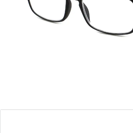
höchster Komfort
stilvolles Etui
Entdecken Sie die Welt der klaren Sicht mit unseren
hochwertigen Lesehilfen! Egal, ob Sie lesen, am
Computer arbeiten oder Handarbeiten erledigen -
unsere Lesebrillen sind in den Stärken +2,0 dpt, +2,5
dpt, +3,0 dpt und +3,5 dpt erhältlich und bieten Ihnen
höchsten Komfort und Bequemlichkeit. Vergessen Sie
das lästige Suchen nach Ihrer Brille - jede Lesehilfe wird
in einem stilvollen Etui in Filzoptik geliefert. Erleben Sie
Ihre Aktivitäten in neuem Glanz und genießen Sie den
klaren Durchblick mit unseren Lesebrillen!
Details