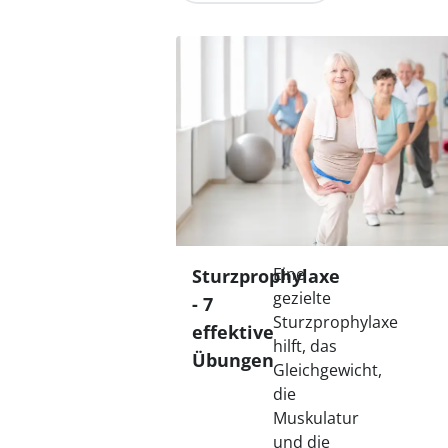
Eine
Sturzprophylaxe
gezielte
- 7
Sturzprophylaxe
effektive
hilft, das
Übungen
Gleichgewicht,
die
Muskulatur
und die