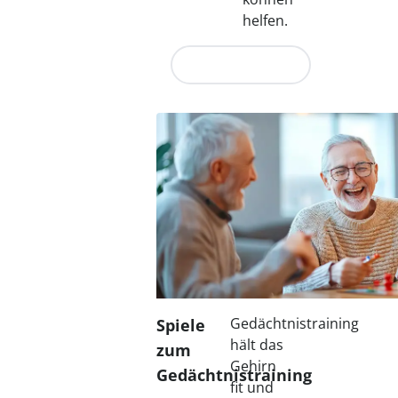
helfen.
Jetzt entdecken
Gedächtnistraining
Spiele
hält das
zum
Gehirn
Gedächtnistraining
fit und