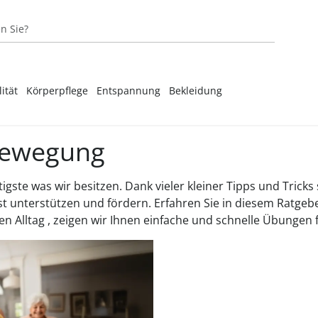
ität
Körperpflege
Entspannung
Bekleidung
‎Unsere Marken
‎Unsere Marken
‎Unsere Marken
‎Unsere Marken
‎Unsere Marken
‎Unsere Marken
Passende 
Passende 
Passende 
Passende 
Passende 
Passende 
Bewegung
‎Unsere Marken
Passende 
en
 & Kissen
ren
igste was wir besitzen. Dank vieler kleiner Tipps und Trick
t unterstützen und fördern. Erfahren Sie in diesem Ratge
gus Bandagen
 & Spannbettlaken
ubehör
 Alltag , zeigen wir Ihnen einfache und schnelle Übungen fü
kbandagen
n
gen
n
osenträger
agen & Stützgürtel
atratzenauflagen
10 einfach
Inkontinenz
Rollator - 
Soor- &
Tief durch
Damensch