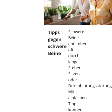
Fußpflegeprodukte
Geschenkideen
Elektromobile
Massage-Produkte
Herrenschuhe
Hausapotheke
Toilettenstühle
Ohrreiniger
Insektenabwehr
Ess- & Trinkhilfen
Sesselschoner
Mützen & Hüte
Kälte- & Wärmetherapie
Urinflaschen &
Nachttöpfe
Parfüm
Kleinmöbel
‎ Alle Anzeigen
‎ Alle Anzeigen
Schwere
Tipps
‎ Alle Anzeigen
‎ Alle Anzeigen
Beine
‎ Alle Anzeigen
gegen
entstehen
schwere
oft
Beine
durch
langes
Stehen,
Sitzen
oder
Durchblutungsstörung
Mit
einfachen
Tipps
können