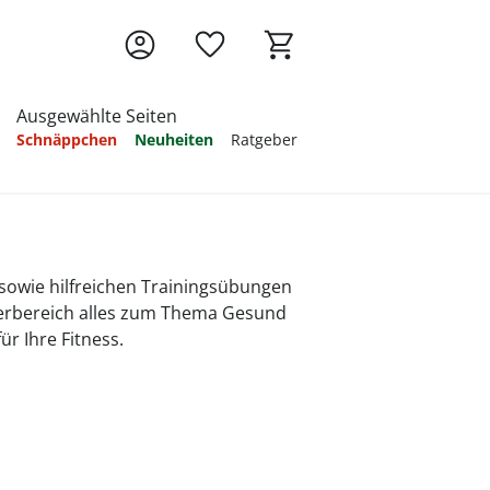
Ausgewählte Seiten
Schnäppchen
Neuheiten
Ratgeber
Ratgeber
Ratgeber
Ratgeber
Ratgeber
Ratgeber
Ratgeber
Ratgeber
s sowie hilfreichen Trainingsübungen
berbereich alles zum Thema Gesund
r Ihre Fitness.
e Übungen
 -
Was zahlt
atmen
uhe
Kontrakturenprophylaxe
Bettnässen - Was
Das Elektromobil im
Körperpflege in der
Wohlbefinden bei
Thromboseprophylaxe