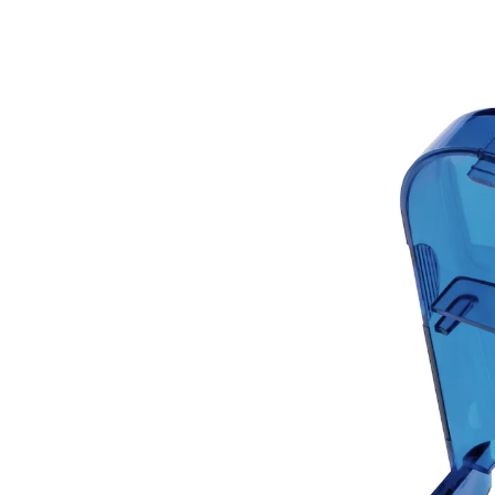
UVP 4,99 €
3,99 €
inkl. MwSt. und zzgl.
Versandkosten
In den Warenkorb
Sofort lieferbar - in 2-3 Werktagen bei Ihnen
Große Hilfe im Kleinformat!
klappbar
integriertes Transportfach
zum Teilen von Tabletten
Unser Tablettenteiler macht das Teilen von Tabletten
zum Kinderspiel und ermöglicht einen sicheren