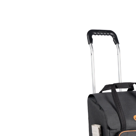
UVP 164,95 €
149,00 €
inkl. MwSt. und zzgl.
Versandkosten
Bei Verfügbarkeit erinnern
Derzeit nicht lieferbar
besonders leise
platzsparend zusammenklappbar
praktisch auch für Getränkekisten
In der komplett isolierten Thermotasche bleiben Ihre
Einkäufe kühl und frisch. Tasche abnehmbar. Mit
Tragegriff und Hängefix fürs Befestigen am