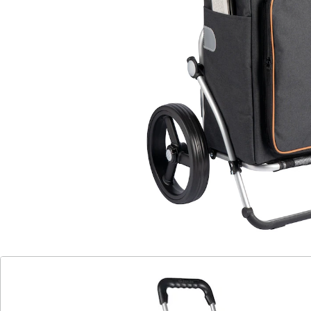
Einkaufswagen. Füllmenge: 45 Liter. Belastbar bis 50 kg.
Material:
Gestell: leichtes, stabiles Aluminium
Tasche: 100% Polyester
Details
Hinweise & Hersteller
Bewertungen