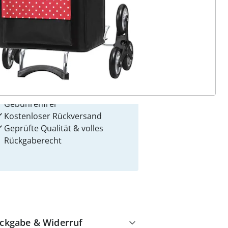
 Gründe für
alzvital
Versandkostenfrei ab 99 €
Kauf auf Rechnung
Gebührenfrei
Kostenloser Rückversand
Geprüfte Qualität & volles
Rückgaberecht
ckgabe & Widerruf