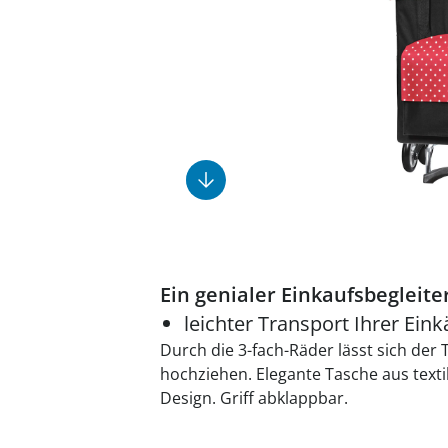
Fußpflegeprodukte
Geschenkideen
Elektromobile
Massage-Produkte
Herrenschuhe
Hausapotheke
Toilettenstühle
Ohrreiniger
Insektenabwehr
Ess- & Trinkhilfen
Sesselschoner
Mützen & Hüte
Kälte- & Wärmetherapie
Urinflaschen &
Nachttöpfe
Parfüm
Kleinmöbel
‎ Alle Anzeigen
‎ Alle Anzeigen
‎ Alle Anzeigen
‎ Alle Anzeigen
‎ Alle Anzeigen
Ein genialer Einkaufsbegleite
leichter Transport Ihrer Ein
Durch die 3-fach-Räder lässt sich der
hochziehen. Elegante Tasche aus text
Design. Griff abklappbar.