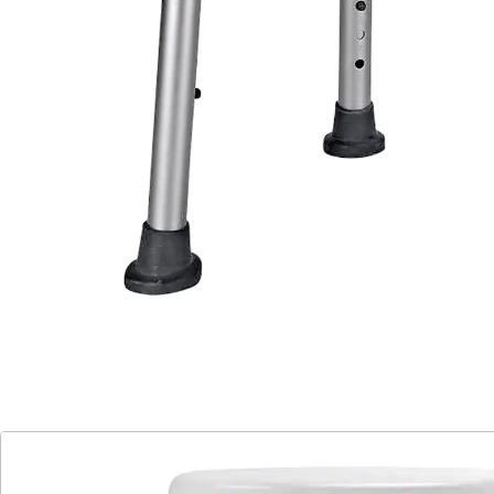
8-fache Sitzhöhenverstellung
geringeres Eingengewicht mit nur 1,5 kg
Dieser Badhocker wurde speziell für Personen mit
eingeschränkter Mobilität konzipiert und vermittelt ein
sicheres Gefühl. Rutschfeste Füße. Mehrfache
Sitzhöhenverstellung. Strukturierte Oberfläche für
sicheren Halt.
Details
Hinweise & Hersteller
Bewertungen