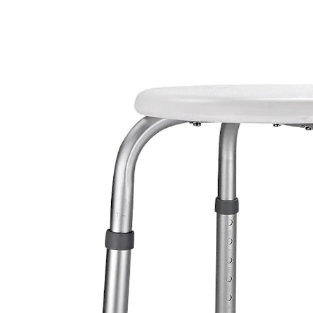
UVP 44,99 €
29,99 €
inkl. MwSt. und zzgl.
Versandkosten
In den Warenkorb
Lieferbar - in > 5 Wochen bei Ihnen
“
Leichte Montage und gut zu handhaben.
”
Anonym
Gönnen Sie sich Komfort in der Dusche!
sehr stabil
rutschfest