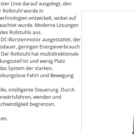
erster Linie darauf ausgelegt, den
r Rollstuhl wurde in
chnologien entwickelt, wobei auf
geachtet wurde. Moderne Lösungen
des Rollstuhls aus.
em DC-Bürstenmotor ausgestattet, der
ensdauer, geringen Energieverbrauch
r Rollstuhl hat multidirektionale
ungssteif ist und wenig Platz
 das System der starken,
eibungslose Fahrt und Bewegung
lle, intelligente Steuerung. Durch
vorwärtsfahren, wenden und
schwindigkeit begrenzen.
ten.