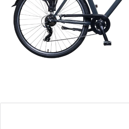
Bereifung: Felge: Alloy Double Wall. Vorderer Reifen:
700C*40C. Hinterreifen: 700C*40C.
Nettogewicht: 26 kg
Motor: 250W
Geschwindigkeit: 25 km/h
Komfortabel, zuverlässig, vielseitig. Dank der
bärenstarken Eigenschaften des Prestige Modells sind
Sie gut beraten. Shimano 7-Gangschaltung, 3
Unterstützungsmodi, gefederte Vorderradgabel sowie
ein bequemer Sattel, sind nicht die einzigen Vorteile.
Batteriehinweis:
Batterien sind im Lieferumfang enthalten. (button cell -
CR1220 x 1)
Details