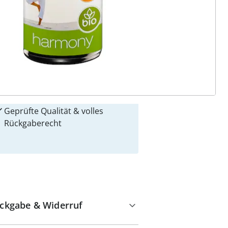
 Gründe für
alzvital
Versandkostenfrei ab 99 €
Kauf auf Rechnung
Gebührenfrei
Kostenloser Rückversand
Geprüfte Qualität & volles
Rückgaberecht
ckgabe & Widerruf