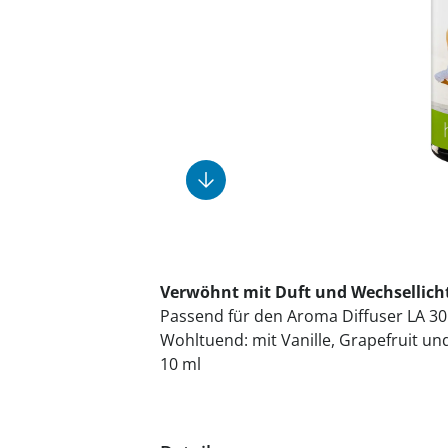
Fußpflegeprodukte
Geschenkideen
Elektromobile
Massage-Produkte
Herrenschuhe
Hausapotheke
Toilettenstühle
Ohrreiniger
Insektenabwehr
Ess- & Trinkhilfen
Sesselschoner
Mützen & Hüte
Kälte- & Wärmetherapie
Urinflaschen &
Nachttöpfe
Parfüm
Kleinmöbel
‎ Alle Anzeigen
‎ Alle Anzeigen
‎ Alle Anzeigen
‎ Alle Anzeigen
‎ Alle Anzeigen
Verwöhnt mit Duft und Wechsellich
Passend für den Aroma Diffuser LA 30
Wohltuend: mit Vanille, Grapefruit u
10 ml