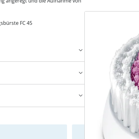
g angeregt und die Aufnahme von
sbürste FC 45