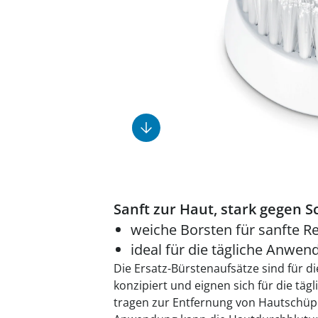
Fußpflegeprodukte
Geschenkideen
Elektromobile
Massage-Produkte
Herrenschuhe
Hausapotheke
Toilettenstühle
Ohrreiniger
Insektenabwehr
Ess- & Trinkhilfen
Sesselschoner
Mützen & Hüte
Kälte- & Wärmetherapie
Urinflaschen &
Nachttöpfe
Parfüm
Kleinmöbel
‎ Alle Anzeigen
‎ Alle Anzeigen
‎ Alle Anzeigen
‎ Alle Anzeigen
‎ Alle Anzeigen
Sanft zur Haut, stark gegen 
weiche Borsten für sanfte R
ideal für die tägliche Anwe
Die Ersatz-Bürstenaufsätze sind für d
konzipiert und eignen sich für die täg
tragen zur Entfernung von Hautschüp