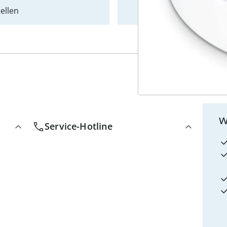
ellen
Newslet
4
w
Service-Hotline