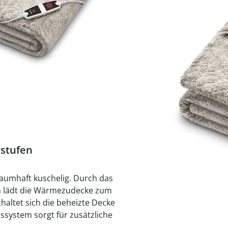
praktische
auf einer
Uringeruc
die Kranke
Parotitisp
Jetzt entde
Jetzt entde
Bei
Alltagshilf
Vibrationsp
neutralisie
Jetzt entde
Jetzt entde
Haushalt
jetzt entde
Jetzt entde
Jetzt entde
Derzeit nicht liefe
rstufen
traumhaft kuschelig. Durch das
m lädt die Wärmezudecke zum
haltet sich die beheizte Decke
ssystem sorgt für zusätzliche