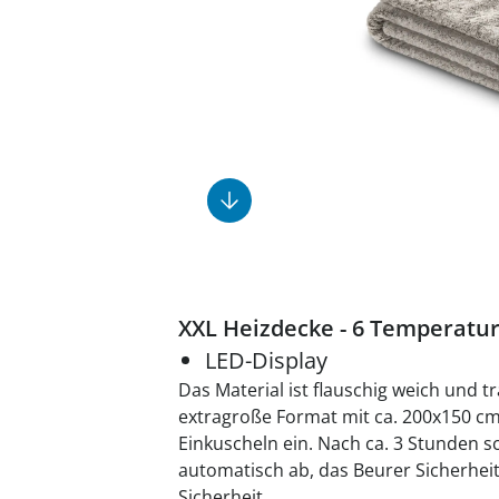
Fußpflegeprodukte
Geschenkideen
Elektromobile
Massage-Produkte
Herrenschuhe
Hausapotheke
Toilettenstühle
Ohrreiniger
Insektenabwehr
Ess- & Trinkhilfen
Sesselschoner
Mützen & Hüte
Kälte- & Wärmetherapie
Urinflaschen &
Nachttöpfe
Parfüm
Kleinmöbel
‎ Alle Anzeigen
‎ Alle Anzeigen
‎ Alle Anzeigen
‎ Alle Anzeigen
‎ Alle Anzeigen
XXL Heizdecke - 6 Temperatu
LED-Display
Das Material ist flauschig weich und 
extragroße Format mit ca. 200x150 c
Einkuscheln ein. Nach ca. 3 Stunden sc
automatisch ab, das Beurer Sicherheit
Sicherheit.