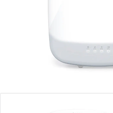
gedrückte Stimmung, Energie- oder Antriebslosigkeit.
Dank der innovativen Lichttechnologie ist die
Lichtverteilung gleichmäßig und besonders hell.
Details
Hinweise & Hersteller
Bewertungen
Katalog bestellen