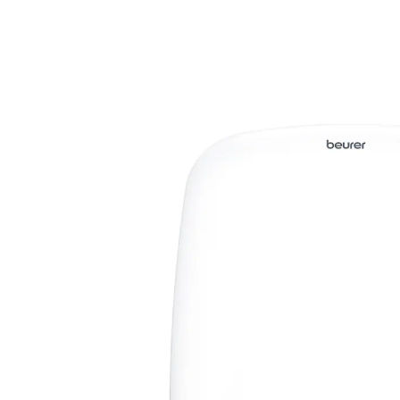
UVP 179,99 €
129,59 €
inkl. MwSt. und zzgl.
Versandkosten
In den Warenkorb
Sofort lieferbar - in 2-3 Werktagen bei Ihnen
Die Beurer TL 85 Tageslichtlampe simuliert Tageslicht
bei einer Beleuchtungsstärke von 12.000 Lux. Die
Behandlungszeit kann mit dem integrierten Timer in 4
Stufen eingestellt werden, von 30 bis 120 Minuten. Das
Gerät ist ein Medizinprodukt zur Anwendung bei
Lichtmangelerscheinungen wie Unausgeglichenheit,