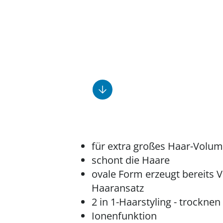
Fußpflegeprodukte
Geschenkideen
Elektromobile
Massage-Produkte
Herrenschuhe
Hausapotheke
Toilettenstühle
Ohrreiniger
Insektenabwehr
Ess- & Trinkhilfen
Sesselschoner
Mützen & Hüte
Kälte- & Wärmetherapie
Urinflaschen &
Nachttöpfe
Parfüm
Kleinmöbel
‎ Alle Anzeigen
‎ Alle Anzeigen
‎ Alle Anzeigen
‎ Alle Anzeigen
‎ Alle Anzeigen
für extra großes Haar-Volu
schont die Haare
ovale Form erzeugt bereits 
Haaransatz
2 in 1-Haarstyling - trocknen
Ionenfunktion