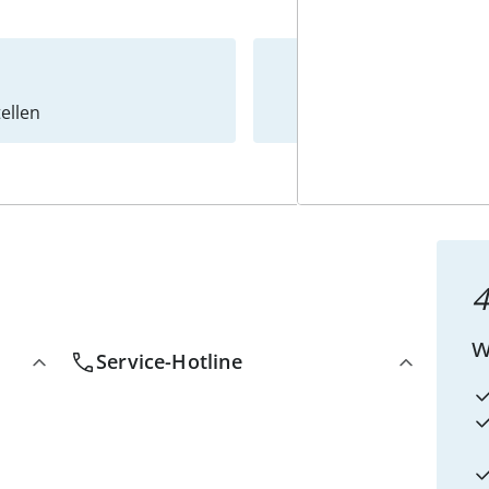
ellen
Newslet
4
w
Service-Hotline