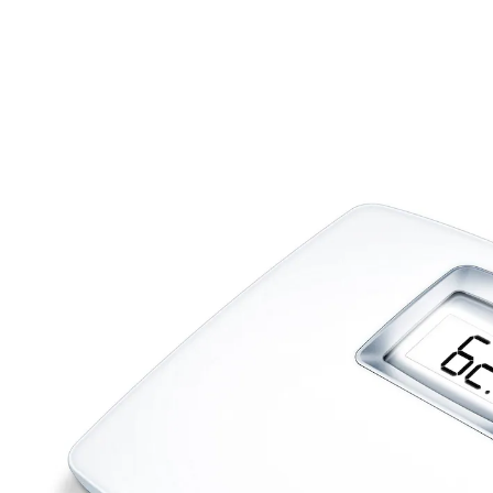
UVP 49,99 €
32,99 €
inkl. MwSt. und zzgl.
Versandkosten
In den Warenkorb
Sofort lieferbar - in 2-3 Werktagen bei Ihnen
Extra große Ziffern!
Quickstart
Abschaltautomatik
Überlastungsanzeige
Auf der großen, ergonomisch geformten Wiegefläche
stehen Sie sicher. Die besonders große, beleuchtete
LCD-Anzeige mit den ca. 4 cm hohen Ziffern ist auch