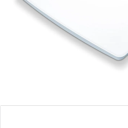
ohne Brille gut ablesbar. 100 g-Einteilung.
Batteriehinweis:
Batterien sind im Lieferumfang enthalten. (AAA Micro x
2)
Details
Hinweise & Hersteller
Bewertungen