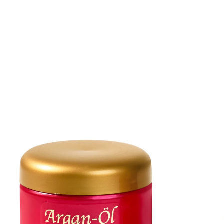
9,99 €
1 l = 39,96 €
inkl. MwSt. und zzgl.
Versandkosten
In den Warenkorb
Sofort lieferbar - in 2-3 Werktagen bei Ihnen
entzündungshemmend und antibakteriell
Tages- und Nachtcreme im Set
regenerative Pflegeserie
Verwöhnen Sie Ihre Haut mit Argan-Öl! Wenn Sie sich
und Ihrer Haut etwas Gutes tun wollen, greifen Sie zu
dieser Hautpflege mit Argan-Öl, dem flüssigen Gold
Marokkos. Eine Schönheitspflege, die Sie verzaubern
wird! Mit ungesättigten Fettsäuren, Vitamin E und