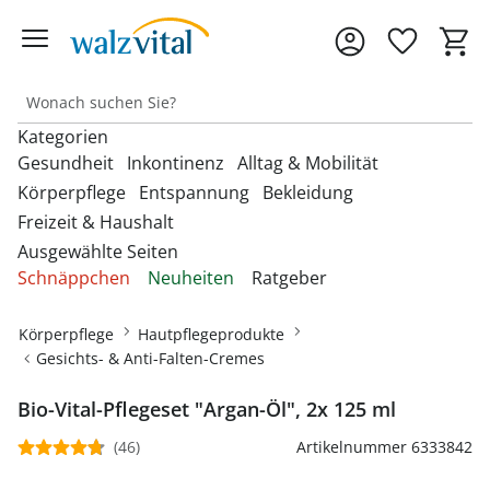
Kategorien
Gesundheit
Inkontinenz
Alltag & Mobilität
Körperpflege
Entspannung
Bekleidung
Freizeit & Haushalt
Entdecken Sie unsere Kategorien
Entdecken Sie unsere Kategorien
Entdecken Sie unsere Kategorien
‎U
‎U
‎U
Ausgewählte Seiten
M
M
M
Entdecken Sie unsere Kategorien
Entdecken Sie unsere Kategorien
Entdecken Sie unsere Kategorien
‎U
‎U
‎U
Schnäppchen
Neuheiten
Ratgeber
Fußbandagen
Bandagen
Beckenbodentrainer
Anziehhilfen
M
M
M
Entdecken Sie unsere Kategorien
‎U
Bettdecken & Kissen
Armbanduhren
Gesichtshaarentferner &
Bettzubehör
Accessoires & Schmuck
M
Hallux-Valgus Bandagen
Körperpflege
Hautpflegeprodukte
Blutdruckmessgeräte &
Inkontinenzauflagen
Aufstehhilfen
Rasierer
Autozubehör
Pulsoximeter
Gesichts- & Anti-Falten-Cremes
Bettwäsche & Spannbettlaken
Brillen & Zubehör
Erotikartikel
Anziehhilfen
Handgelenkbandagen
Inkontinenzeinlagen
Aufstehsessel
Haarpflege
Dekoartikel &
Matratzen
Geldbörsen
Diabetikerbedarf
Bio-Vital-Pflegeset "Argan-Öl", 2x 125 ml
Fußbäder
Damenbekleidung
Heimtextilien
Onlineshop auswählen
Kniebandagen
Inkontinenzhosen
Bade- & Toilettenhilfen
Hautpflegeprodukte
Schnarchen
Gürtel & Hosenträger
(46)
Artikelnummer 6333842
Fitnessgeräte
Heizdecken & -kissen
Damenschuhe
Rückenbandagen & Stützgürtel
Fahrräder & Zubehör
Inkontinenz-
Einkaufstrolleys
Kosmetikprodukte
Topper & Matratzenauflagen
Schmuck