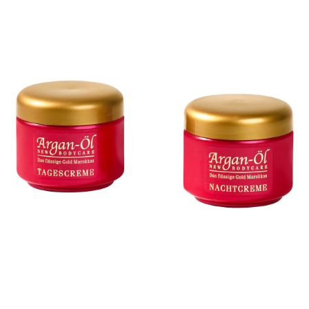
Fußpflegeprodukte
Hygieneprodukte
Kälte- & Wärmetherapie
Herrenbekleidung
Gartenaccessoires
Elektromobile
Nagel- &
Taschen
Hausapotheke
Toilettenstühle
Fußpflegeprodukte
Massage-Produkte
Herrenschuhe
Geschenkideen
Ess- & Trinkhilfen
Kälte- & Wärmetherapie
Urinflaschen &
Ohrreiniger
Sesselschoner
Mützen & Hüte
Insektenabwehr
Nachttöpfe
‎ Alle Anzeigen
‎ Alle Anzeigen
Parfüm
‎ Alle Anzeigen
Kleinmöbel
‎ Alle Anzeigen
‎ Alle Anzeigen