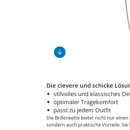
Fußpflegeprodukte
Geschenkideen
Elektromobile
Massage-Produkte
Herrenschuhe
Hausapotheke
Toilettenstühle
Ohrreiniger
Insektenabwehr
Ess- & Trinkhilfen
Sesselschoner
Mützen & Hüte
Kälte- & Wärmetherapie
Urinflaschen &
Nachttöpfe
Parfüm
Kleinmöbel
‎ Alle Anzeigen
‎ Alle Anzeigen
‎ Alle Anzeigen
‎ Alle Anzeigen
‎ Alle Anzeigen
Die clevere und schicke Lösung
stilvolles und klassisches De
optimaler Tragekomfort
passt zu jedem Outfit
Die Brillenkette bietet nicht nur einen
sondern auch praktische Vorteile: Sie 