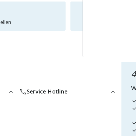
ellen
Newslet
4
w
Service-Hotline