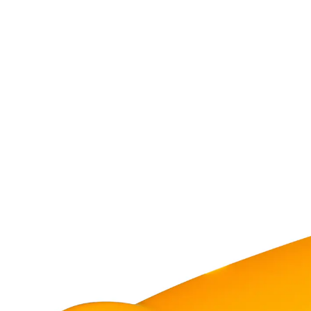
4,99 €
inkl. MwSt. und zzgl.
Versandkosten
In den Warenkorb
Sofort lieferbar - in 2-3 Werktagen bei Ihnen
Am längeren Hebel!
Mit der Hebelwirkung öffnen Sie kinderleicht Deckel, z.
B. von Marmeladen- oder Gurkengläsern: Das Vakuum
löst sich mit einem langen „pfffff“.