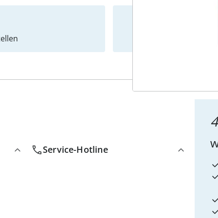
ellen
Newslet
4
w
Service-Hotline