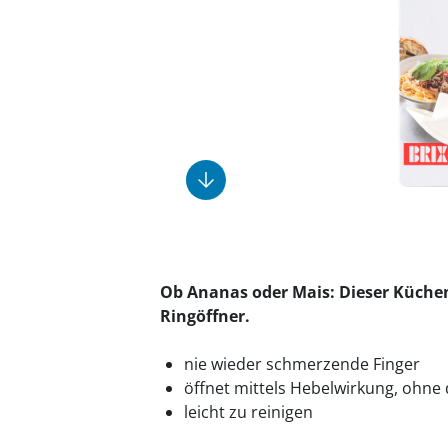
Fußpflegeprodukte
Geschenkideen
Elektromobile
Massage-Produkte
Herrenschuhe
Hausapotheke
Toilettenstühle
Ohrreiniger
Insektenabwehr
Ess- & Trinkhilfen
Sesselschoner
Mützen & Hüte
Kälte- & Wärmetherapie
Urinflaschen &
Nachttöpfe
Parfüm
Kleinmöbel
‎ Alle Anzeigen
‎ Alle Anzeigen
‎ Alle Anzeigen
‎ Alle Anzeigen
‎ Alle Anzeigen
Ob Ananas oder Mais: Dieser Küchen
Ringöffner.
nie wieder schmerzende Finger
öffnet mittels Hebelwirkung, ohne
leicht zu reinigen