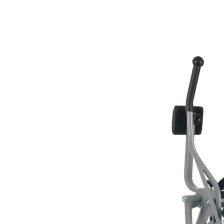
143,99 €
inkl. MwSt. und zzgl.
Versandkosten
In den Warenkorb
Lieferbar - in 5-6 Werktagen bei Ihnen
Dieses Produkt wird
per Spedition
versandt
Gelenkschonendes Ganzkörpertraining
ähnlich wie beim Skilanglauf
Durch ein kontinuierliches Training kann
eine Körperstraffung und allgemeine
Fitnesssteigerung, sowie erhöhte