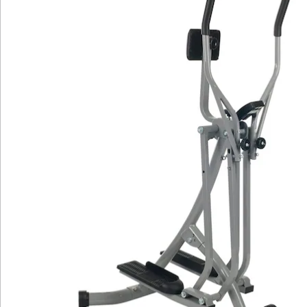
Fitnessgerät spricht nahezu die gesamte
Körpermuskulatur an. Durch das verstellbare
Bauchpolster, kann man seine eigene bequeme
Trainingsposition einstellen. Der Walker besitzt neben
stabilen Stahlrohren auch rutschfeste Trittflächen. Der
bedienfreundliche Computer mit digitaler Anzeige
verfügt über die Kontrolle von Zeit, Schritte,
Kalorienverbrauch und Scan.
Heimsport Training mit dem Walker silber bedeutet:
Wetterunabhängiges, einfaches Training zur
körperlichen Ertüchtigung, sowie auch zielorientiertes
Herzkreislauf-Training oder Ausdauertraining. Dies
kann eine Förderung des Stoffwechsels, eine
Kräftigung der Körpermuskulatur und so eine
Verbesserung des allgemeinen Fitness Zustandes zu
Folge haben.