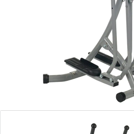
Fettverbrennung erzielt werden
Spricht nahezu die gesamt
Körpermuskulatur an
verstellbares Bauchpolster
Platz sparend zusammenklappbar
Rutschhemmende Trittflächen
Stabiler Stahlrohrrahmen
Bedienungsfreundlicher Computer mit
digitaler Anzeige von: Zeit, Schritte,
Schritte total, ca. Kalorienverbrauch und
Scan
Der Walker silber garantiert ein gelenkschonendes
Ganzkörpertraining und steigert das Wohlbefinden,
ohne die Haustüre bei schlechtem Wetter zu
verlassen. Durch ein kontinuierliches Training kann
eine Körperstraffung, allgemeine Fitnesssteigerung,
sowie erhöhte Fettverbrennung erzielt werden. Das