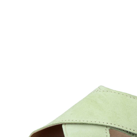
ab
38,39 €
inkl. MwSt. und zzgl.
Versandkosten
Größe
In den Warenkorb
Sofort lieferbar - in 2-3 Werktagen bei Ihnen
praktischer Klettverschluss für individuelle
Anpassung
Optimalen Komfort im Alltag und hoher Tragekomfort