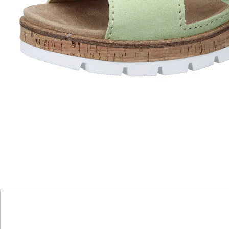
dank des hochwertigen Veloursleder-Obermaterials
und weichem Lederfutter. Die herausnehmbare,
gepolsterte Einlegesohle passt sich Ihrem Fuß an,
während die TR-Sohle für sicheren Halt sorgt.
Details
Hinweise & Hersteller
Bewertungen