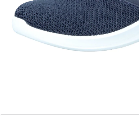
durch die herausnehmbare Mikrofaserdecksohle und
praktischem Schlupfschuh-Design.
Details
Hinweise & Hersteller
Bewertungen
Katalog bestellen