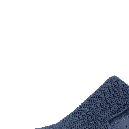
59,99 €
ab
52,99 €
inkl. MwSt. und zzgl.
Versandkosten
Größe
In den Warenkorb
Sofort lieferbar - in 2-3 Werktagen bei Ihnen
einfach reinschlüpfen
Komfort und Stil ist hier kombiniert. Angenehmes
Fußklima dank Textilfutter und zusätzlicher Komfort