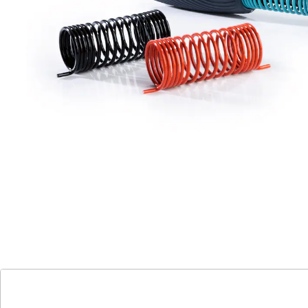
gezieltes Krafttraining in Ihren Alltag – ob im Büro, zu
Hause oder unterwegs. Mit drei austauschbaren
Federn in unterschiedlichen Stärken passen Sie die
Intensität individuell an. Die ergonomischen,
rutschfesten Griffe sorgen für sicheren Halt, während
Sie mit kontrollierten Drehbewegungen Ihre Griffkraft
und Unterarmmuskulatur stärken. Ideal zur
Vorbeugung von Beschwerden, zur Regeneration oder
zum Stressabbau – für Sportler, Musiker, Handwerker
oder Senioren. Reflexit wurde gemeinsam mit Experten
entwickelt und passt sich jeder Handgröße und jedem
Trainingslevel an. Nehmen Sie Ihre Fitness jetzt in die
Hand!
Details