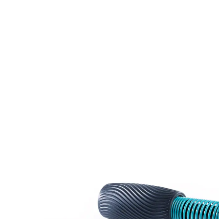
29,99 €
inkl. MwSt. und zzgl.
Versandkosten
In den Warenkorb
Sofort lieferbar - in 2-3 Werktagen bei Ihnen
Der Dreh für mehr Kraft im Alltag
stärkt Muskeln & Gelenke
für Sport, Beruf & Alltag
3 Widerstände – leicht bis schwer
geeignet für alle Altersgruppen
Der Reflexit Handgelenk- & Unterarmtrainer bringt