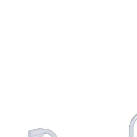
118,99 €
inkl. MwSt. und zzgl.
Versandkosten
Bei Verfügbarkeit erinnern
Derzeit nicht lieferbar
Pulverbeschichteter Aluminiumrahmen
Auflagebügel mit rutschhemmendem
Kunststoffmantel
Große, ergonomisch gepolsterte
Sitzfläche
Intimausschnitt aus hochwertigem