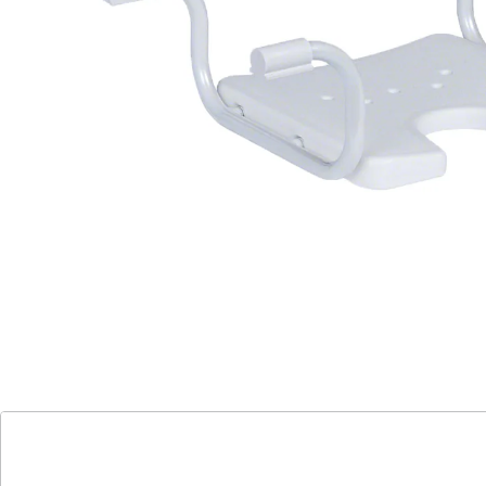
Kunststoff
Der ergonomische Badewannensitz mit
Hygieneausschnitt zur Verringerung der
Wannensitztiefe bieten Ihnen bequemes und sicheres
Badevergnügen. Der pulverbeschichtete
Aluminiumrahmen sorgt für Stabilität und
Langlebigkeit des Sitzes. Die rutschhemmenden
Auflagebügel bieten zusätzliche Sicherheit, während
die große, ergonomisch gepolsterte Sitzfläche für
optimalen Komfort sorgt. Der Intimausschnitt aus
hochwertigem Kunststoff gewährleistet eine
hygienische und leicht zu reinigende Oberfläche. Mit
unserem Badewannensitz können Sie Ihre Badezeit
entspannt und sicher genießen. Investieren Sie in
Qualität und Komfort für Ihr Badezimmer!
Details