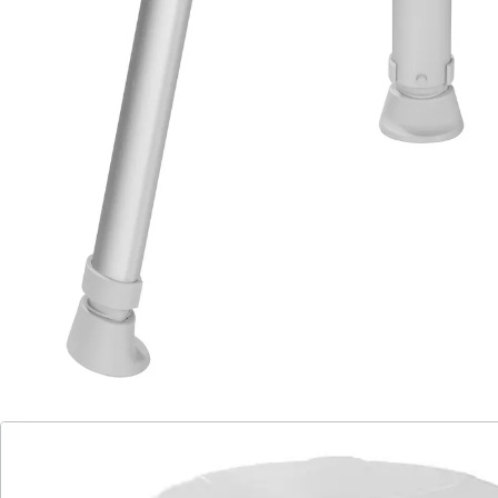
platzsparend
höhenverstellbar
rutschhemmend
Material: Aluminium, Kunststoff
Details
Hinweise & Hersteller
Bewertungen