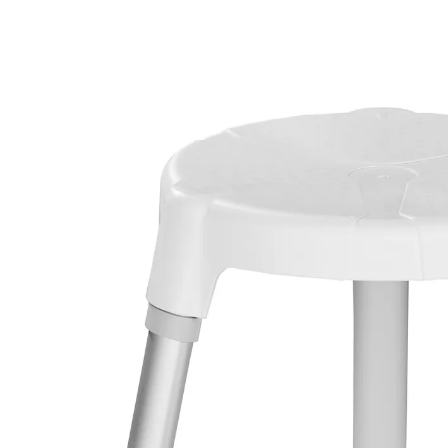
UVP 83,20 €
49,99 €
inkl. MwSt. und zzgl.
Versandkosten
In den Warenkorb
Sofort lieferbar - in 2-3 Werktagen bei Ihnen
Rund und kompakt, passt auch in kleine Duschen
sowie in die Badewanne. Standbeine höhenverstellbar.
Die Gummifüße sorgen für Rutschsicherheit.
Oberflächenstruktur Softtouch, schmutz- und
wasserabweisend, für sicheren Halt und leichte
Reinigung. Belastbar bis 130 kg.