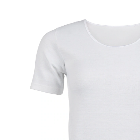
ab
11,89 €
inkl. MwSt. und zzgl.
Versandkosten
Größe
In den Warenkorb
Sofort lieferbar - in 2-3 Werktagen bei Ihnen
Bequem und trotzdem schick!
angenehm wärmend
mit Rundhalsausschnitt