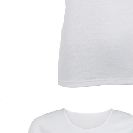
mit Wollanteil
Angenehm wärmendes T-Shirt – auch zum
Drunterziehen bestens geeignet.
Details
Hinweise & Hersteller
Bewertungen
Katalog bestellen