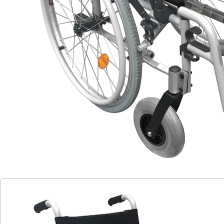
hochklappbare Fußplatte. Beinstütze 6-fach
höhenverstellbar. Sitzhöhe verstellbar 46 - 52 cm.
Gewicht 16,5 kg. Belastbar bis 125 kg.
extra leicht!
Rückenlehne und Sitzauflage gepolstert
leicht und wendig
optimale Stabilität
verstärkter Alu-Rahmen
3-stufige Sitzhöheneinstellung
6-fach höhenverstellbare Fußstützen
Armlehnen schwenkbar
Material:
Gestell: Stahl
Bezüge: Kunststoff
Gestell: Aluminium