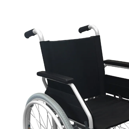
285,99 €
inkl. MwSt. und zzgl.
Versandkosten
In den Warenkorb
Lieferbar - in 5 Wochen bei Ihnen
Leicht und wendig. Alu-Radgabel mit dreifacher
Höhenverstellung. 17,5 x 4,5 cm PU-Lenkrad und 24"
Vollgummi-Antriebsrad. Integrierte
Bremshebelverlängerung, ausziehbar und
umklappbar. Zugelassen für den Personentransport
im Fahrzeug in Verbindung mit allen zugelassenene
Personen- und Rollstuhlrückhaltesystemen. Ein Modell
der Extraklasse, superleicht. Winkelverstellbare und