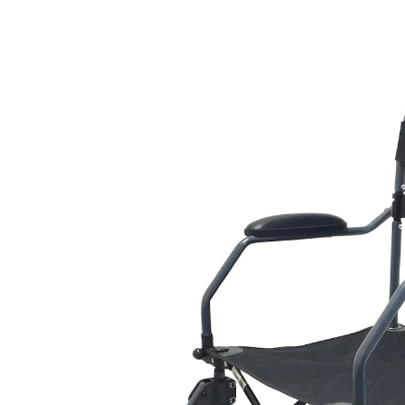
UVP 440,50 €
146,99 €
inkl. MwSt. und zzgl.
Versandkosten
In den Warenkorb
Sofort lieferbar - in 2-4 Werktagen bei Ihnen
ideal für Auto, Bahn und Flugzeug
inkl. Tragetasche zum Mitnehmen
bequemer Sitz und Rückenlehne
Der Transport-Rollstuhl Travelite ist der ideale
Begleiter für unterwegs – ob auf Reisen, bei Ausflügen
oder im Alltag. Mit einem Gewicht von nur 9,3 kg lässt