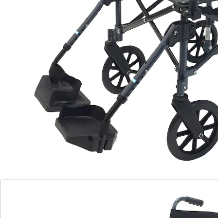
sich der Rollstuhl mühelos tragen und verstauen.
Durch die abklappbare Rückenlehne passt er
problemlos in Kofferräume oder Gepäckfächer und
eignet sich damit perfekt für Auto, Bahn oder Flugzeug.
Für hohen Sitzkomfort sorgen die angenehm
gepolsterte Sitzfläche und Rückenlehne. Zusätzlich
erhalten Sie eine praktische Tragetasche, in der sich
der Travelite leicht verstauen und transportieren lässt.
So sind Sie jederzeit flexibel und mobil – ganz ohne
Aufwand.
Details
Hinweise & Hersteller