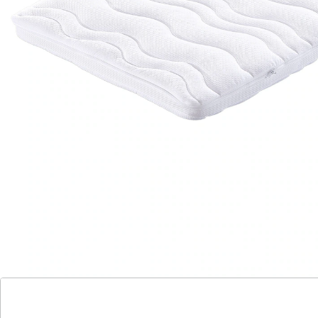
FAN FRANKENSTOLZ
Visco-Matratzenauflage "Komfort"
(1)
Einzelpreis:
149,00 €
Entlastung der Wirbelsäule
Die Idee dieser Matratzenauflage ist einfach raffiniert:
Durch die wellenförmig gegenlaufende Schnitttechnik
werden Ihre natürlichen Schlafbewegungen im
Zustand optimaler Druckentlastung in eine leichte und
streckende „Massage“ umgesetzt. Die Wellen der etwa
4 cm hohen Auflage aus hochverdichtetem
Spezialschaumstoff federn das Körpergewicht der
unterschiedlichen Körperzonen individuell ab und