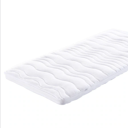
bilden bei Belastung atmungsaktive Luftkanäle. Mit 4
Gummibändern an den Ecken. Steppbezug abnehm-
und waschbar. Auch für Allergiker geeignet.
Details
Hinweise & Hersteller
Bewertungen
Katalog bestellen