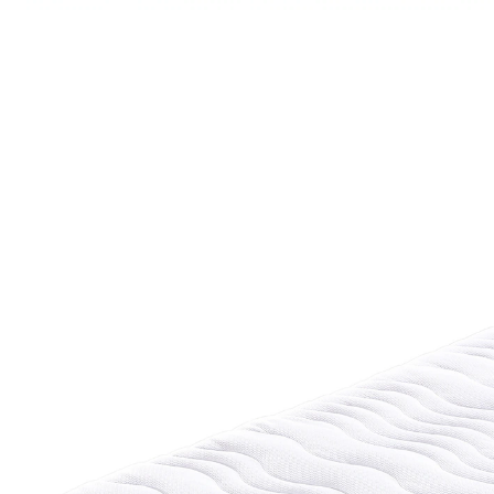
UVP 189,90 €
ab
119,00 €
inkl. MwSt. und zzgl.
Versandkosten
Größe
In den Warenkorb
Sofort lieferbar - in 2-3 Werktagen bei Ihnen
Alternativprodukt
Zu diesem Artikel haben wir eine Alternative gefunden,
die Sie interessieren könnte: